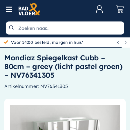
Skip to content
Toggle Navigation
Klantenservice
Wastafels


Gratis bezorgd vanaf 100,-
Toiletten
Mondiaz Spiegelkast Cubb –
Spiegels
80cm – greey (licht pastel groen)
Kranen
– NV76341305
Douche
Artikelnummer:
NV76341305
Badkamermeubels
Baden
Radiatoren