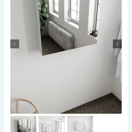
Accessoires
Installatiemateriaal
Klimaatbeheersing
PVC
Tegels