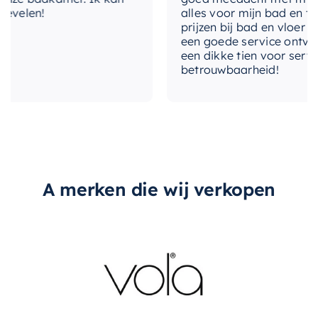
elen!
alles voor mijn bad en toile
levertijd
2-3 weken
prijzen bij bad en vloer best
een goede service ontvangen
type-spiegel
Nee, los bij bestellen
een dikke tien voor service, 
betrouwbaarheid!
type-greep
Met greep
A merken die wij verkopen