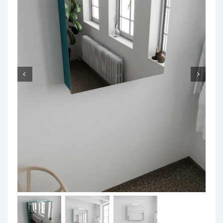
Accessoires
Installatiemateriaal
Klimaatbeheersing
PVC
Tegels