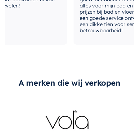
velen!
alles voor mijn bad en toile
levertijd
2-3 weken
prijzen bij bad en vloer best
een goede service ontvangen
type-spiegel
Nee, los bij bestellen
een dikke tien voor service, 
betrouwbaarheid!
type-greep
Met greep
A merken die wij verkopen