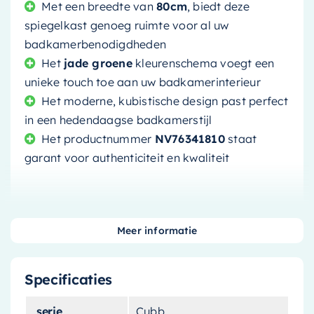
Met een breedte van
80cm
, biedt deze
spiegelkast genoeg ruimte voor al uw
badkamerbenodigdheden
Het
jade groene
kleurenschema voegt een
unieke touch toe aan uw badkamerinterieur
Het moderne, kubistische design past perfect
in een hedendaagse badkamerstijl
Het productnummer
NV76341810
staat
garant voor authenticiteit en kwaliteit
Meer informatie
Verrijk uw badkamer met de stijlvolle
Mondiaz
Spiegelkast Cubb
. Deze prachtig ontworpen
Specificaties
spiegelkast is meer dan alleen een functioneel
item, het is een stijlstatement. Het jade groene
serie
Cubb