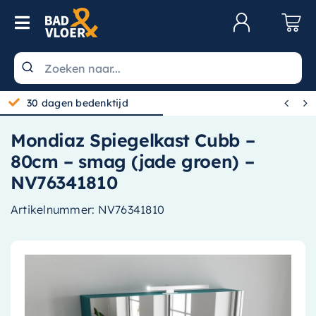
Skip to content
Toggle Navigation
Klantenservice
Wastafels


30 dagen bedenktijd
Toiletten
Mondiaz Spiegelkast Cubb –
Spiegels
80cm – smag (jade groen) –
Kranen
NV76341810
Douche
Artikelnummer:
NV76341810
Badkamermeubels
Baden
Radiatoren