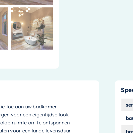
Spec
ser
ntie toe aan uw badkamer
orgen voor een eigentijdse look
ba
volop ruimte om te ontspannen
len voor een lange levensduur
br