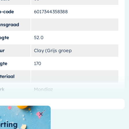
n-code
6017344358388
ansgraad
ogte
52.0
ur
Clay (Grijs groep
ngte
170
teriaal
rk
Mondiaz
tvoering
Vrijstaand
tal-liters
190 L
orting
ntal-personen