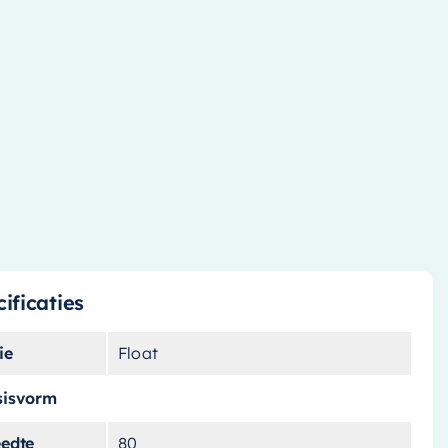
ificaties
ie
Float
sisvorm
eedte
80