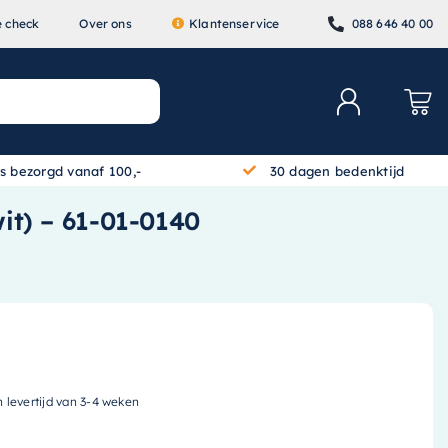
e check
Over ons
Klantenservice
088 646 40 00
is bezorgd vanaf 100,-
30 dagen bedenktijd
wit) – 61-01-0140
n levertijd van 3-4 weken