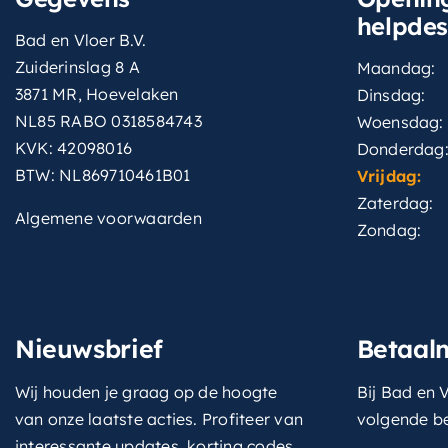
helpde
Bad en Vloer B.V.
Zuiderinslag 8 A
Maandag:
3871 MR, Hoevelaken
Dinsdag:
NL85 RABO 0318584743
Woensdag:
KVK: 42098016
Donderdag
BTW: NL869710461B01
Vrijdag:
Zaterdag:
Algemene voorwaarden
Zondag:
Nieuwsbrief
Betaal
Wij houden je graag op de hoogte
Bij Bad en V
van onze laatste acties. Profiteer van
volgende b
interessante updates, korting codes