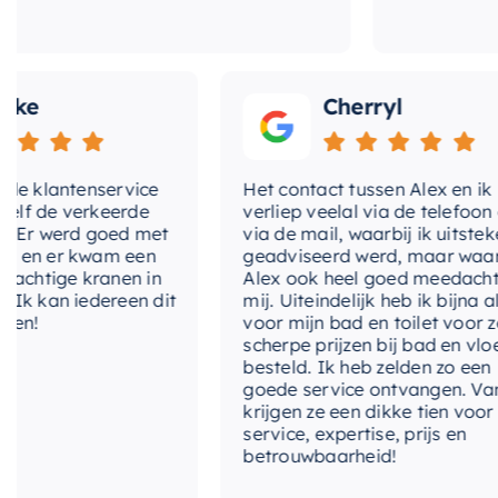
Cherryl
lantenservice
Het contact tussen Alex en ik
e verkeerde
verliep veelal via de telefoon en
 werd goed met
via de mail, waarbij ik uitstekend
 er kwam een
geadviseerd werd, maar waarbij
tige kranen in
Alex ook heel goed meedacht met
an iedereen dit
mij. Uiteindelijk heb ik bijna alles
voor mijn bad en toilet voor zeer
scherpe prijzen bij bad en vloer
besteld. Ik heb zelden zo een
goede service ontvangen. Van mij
krijgen ze een dikke tien voor
service, expertise, prijs en
betrouwbaarheid!