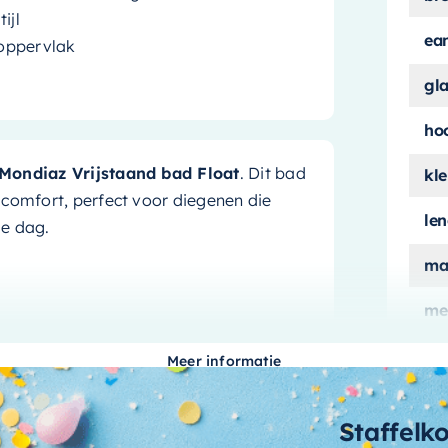
ijl
ea
 oppervlak
gl
ho
Mondiaz Vrijstaand bad Float
. Dit bad
kle
 comfort, perfect voor diegenen die
le
ge dag.
ma
me
r een luxueuze uitstraling, terwijl de
ui
en voor een eigentijdse look. Het gladde
Meer informatie
akt het bad gemakkelijk schoon te
aan
Staffelk
aa