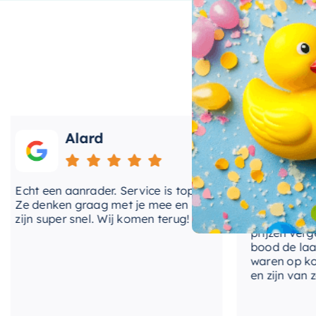
Ruimte en comfort
Met zijn afmetingen van
170x80cm
biedt het bad vol
genieten van een snelle douche of een lang, ontspan
voor beide. De duurzame materialen zorgen ervoor da
bestand is tegen dagelijks gebruik.
Alard
Roos
Het merk
Mondiaz
staat garant voor kwaliteit en stij
design van dit bad. Of u nu uw badkamer wilt opknap
creëren, het Mondiaz Vrijstaand bad Float is een stijl
ht een aanrader. Service is top!
Onlangs heb ik ve
 denken graag met je mee en
kranen van Hotba
jn super snel. Wij komen terug!
BadenVloer. Ik h
prijzen vergeleke
bood de laagste p
waren op korte t
en zijn van zeer g