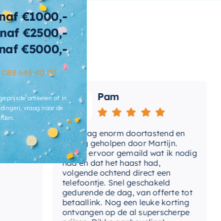
naf €1000,-
nnenvorm
naf €2500,-
wicht
116 KG
naf €5000,-
t-afvoerplug
Ja
–
088 646 40 00
ats-
Pam
voergat
geprijsde artikelen of in
dingen, vraag naar de
brieksgarantie
2 jaar
rden.
Vandaag enorm doortastend en
Adv
lusief-sifon
Nee, los bij te bestellen
dat
prettig geholpen door Martijn.
sup
Avond ervoor gemaild wat ik nodig
Gee
had en dat het haast had,
res
ibacterieel
Ja
volgende ochtend direct een
Wan
telefoontje. Snel geschakeld
ertijd
3-4 weken
gaa
gedurende de dag, van offerte tot
betaallink. Nog een leuke korting
Top
ontvangen op de al superscherpe