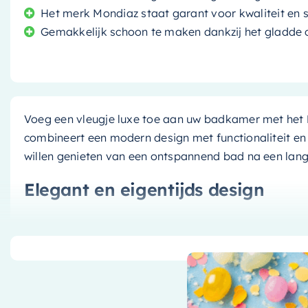
Het merk Mondiaz staat garant voor kwaliteit en st
Gemakkelijk schoon te maken dankzij het gladde
Voeg een vleugje luxe toe aan uw badkamer met het
combineert een modern design met functionaliteit en
willen genieten van een ontspannend bad na een lan
Elegant en eigentijds design
Het vrijstaande ontwerp van het bad geeft uw badkame
grijze clay tint en de matte witte talc afwerking zorg
oppervlak draagt bij aan het strakke ontwerp en ma
maken.