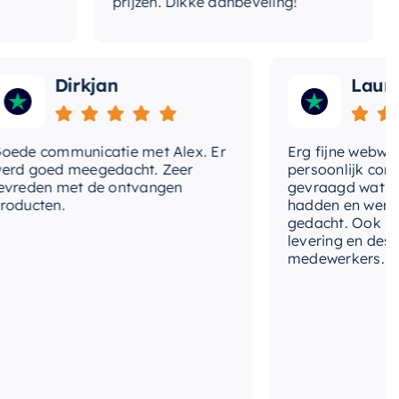
prijzen. Dikke aanbeveling!
Dirkjan
Laura
communicatie met Alex. Er
Erg fijne webwinkel,
goed meegedacht. Zeer
persoonlijk contact g
en met de ontvangen
gevraagd wat we nog
ten.
hadden en werd met
gedacht. Ook in de pri
levering en deskundi
medewerkers. Wij zijn