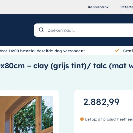
Kennisbank
Offert
Voor 14:00 besteld, dezelfde dag verzonden*
Grat
80cm – clay (grijs tint)/ talc (mat 
2.882,99
Let op: dit product heeft ee