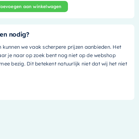
Toevoegen aan winkelwagen
nd bad Float - 170x80cm - clay (grijs tint)/ talc (mat wit)
en nodig?
n kunnen we vaak scherpere prijzen aanbieden. Het
aar je naar op zoek bent nog niet op de webshop
k mee bezig. Dit betekent natuurlijk niet dat wij het niet