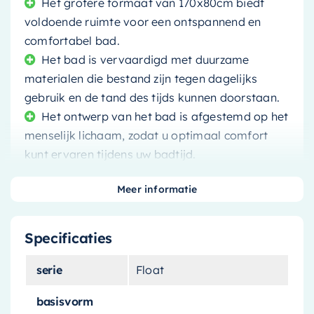
Het grotere formaat van 170x80cm biedt
voldoende ruimte voor een ontspannend en
comfortabel bad.
Het bad is vervaardigd met duurzame
materialen die bestand zijn tegen dagelijks
gebruik en de tand des tijds kunnen doorstaan.
Het ontwerp van het bad is afgestemd op het
menselijk lichaam, zodat u optimaal comfort
kunt ervaren tijdens uw badtijd.
Het bad is gemakkelijk schoon te maken en
Meer informatie
te onderhouden, waardoor het een praktische
keuze is voor uw badkamer.
Specificaties
serie
Float
Herdefinieer Luxe en Comfort
basisvorm