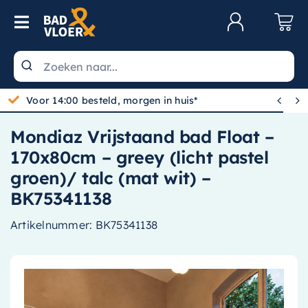
Skip to content
Toggle Navigation
Klantenservice
Wastafels


Gratis bezorgd vanaf 100,-
Toiletten
Mondiaz Vrijstaand bad Float –
Spiegels
170x80cm – greey (licht pastel
Kranen
groen)/ talc (mat wit) –
BK75341138
Douche
Artikelnummer:
BK75341138
Badkamermeubels
Baden
Radiatoren