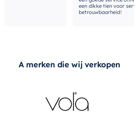
een dikke tien voor service, e
Kies voor ons
vrijstaand bad
en ervaar een
betrouwbaarheid!
perfecte combinatie van luxe, comfort en
functionaliteit. Het is niet alleen een bad, maar
een statement van uw verfijnde smaak en liefde
voor het leven.
A merken die wij verkopen