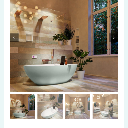
Accessoires
Installatiemateriaal
Klimaatbeheersing
PVC
Tegels