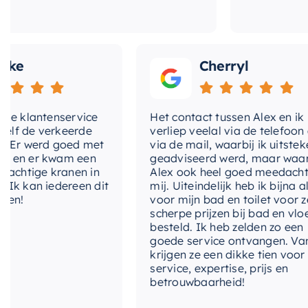
Cherryl
lantenservice
Het contact tussen Alex en ik
e verkeerde
verliep veelal via de telefoon en
 werd goed met
via de mail, waarbij ik uitstekend
 er kwam een
geadviseerd werd, maar waarbij
tige kranen in
Alex ook heel goed meedacht met
an iedereen dit
mij. Uiteindelijk heb ik bijna alles
voor mijn bad en toilet voor zeer
scherpe prijzen bij bad en vloer
besteld. Ik heb zelden zo een
goede service ontvangen. Van mij
krijgen ze een dikke tien voor
service, expertise, prijs en
betrouwbaarheid!