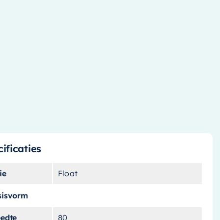
ificaties
ie
Float
sisvorm
eedte
80