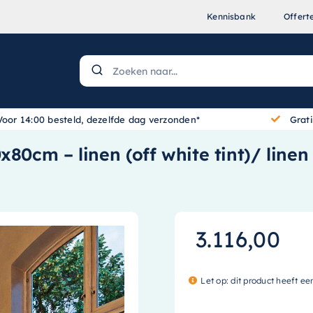
Kennisbank
Offert
Voor 14:00 besteld, dezelfde dag verzonden*
Grat
80cm – linen (off white tint)/ linen
3.116,00
Let op: dit product heeft ee