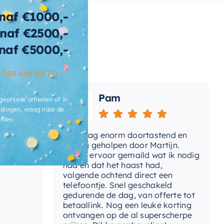
naf €1000,-
nnenvorm
naf €2500,-
wicht
116 KG
naf €5000,-
t-afvoerplug
Ja
–
088 646 40 00
ats-
Pam
voergat
geprijsde artikelen of in
dingen, vraag naar de
brieksgarantie
2 jaar
rden.
Vandaag enorm doortastend en
Adv
lusief-sifon
Nee, los bij te bestellen
dat
prettig geholpen door Martijn.
sup
Avond ervoor gemaild wat ik nodig
Gee
had en dat het haast had,
res
ibacterieel
Ja
volgende ochtend direct een
Wan
telefoontje. Snel geschakeld
ertijd
3-4 weken
gaa
gedurende de dag, van offerte tot
betaallink. Nog een leuke korting
Top
ontvangen op de al superscherpe