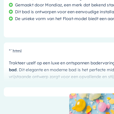
Gemaakt door Mondiaz, een merk dat bekend staat
Dit bad is ontworpen voor een eenvoudige installa
De unieke vorm van het Float-model biedt een 
“`html
Trakteer uzelf op een luxe en ontspannen badervarin
bad
. Dit elegante en moderne bad is het perfecte m
vrijstaande ontwerp zorgt voor een opvallende en stijlv
afmetingen van 170×80 cm zorgen voor een comforta
Stijl en Comfort gecombineerd
Naast het indrukwekkende ontwerp, scoort het
Mondi