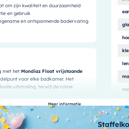
 om zijn kwaliteit en duurzaamheid
ea
tie en gebruik
aangename en ontspannende badervaring
gl
ho
kle
le
g met het
Mondiaz Float vrijstaande
ma
iddelpunt voor elke badkamer. Het
olle uitstraling, terwijl de ruime
me
bele badervaring.
ui
Meer informatie
aan
Staffelk
az Float bad
ook hoog op comfort. De
aa