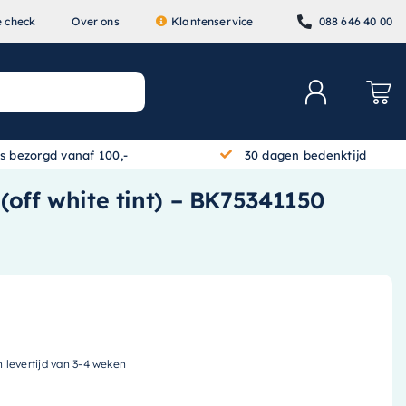
e check
Over ons
Klantenservice
088 646 40 00
is bezorgd vanaf 100,-
30 dagen bedenktijd
 (off white tint) – BK75341150
n levertijd van 3-4 weken