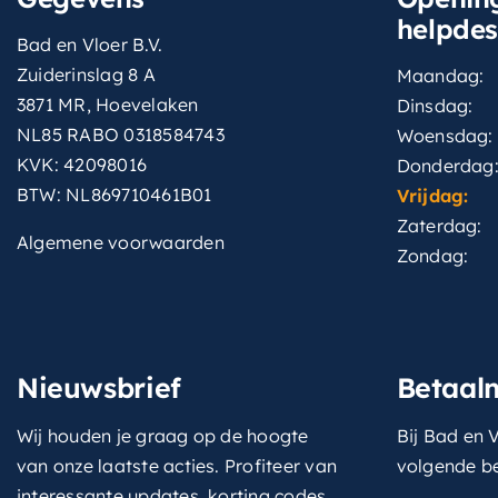
helpde
Bad en Vloer B.V.
Zuiderinslag 8 A
Maandag:
3871 MR, Hoevelaken
Dinsdag:
NL85 RABO 0318584743
Woensdag:
KVK: 42098016
Donderdag
BTW: NL869710461B01
Vrijdag:
Zaterdag:
Algemene voorwaarden
Zondag:
Nieuwsbrief
Betaal
Wij houden je graag op de hoogte
Bij Bad en V
van onze laatste acties. Profiteer van
volgende b
interessante updates, korting codes