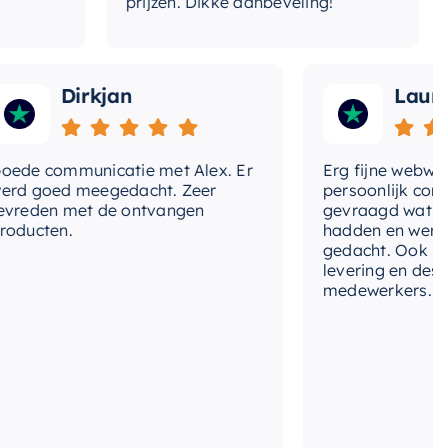
prijzen. Dikke aanbeveling!
Dirkjan
Laura
communicatie met Alex. Er
Erg fijne webwinkel,
goed meegedacht. Zeer
persoonlijk contact g
en met de ontvangen
gevraagd wat we nog
ten.
hadden en werd met
gedacht. Ook in de pri
levering en deskundi
medewerkers. Wij zijn