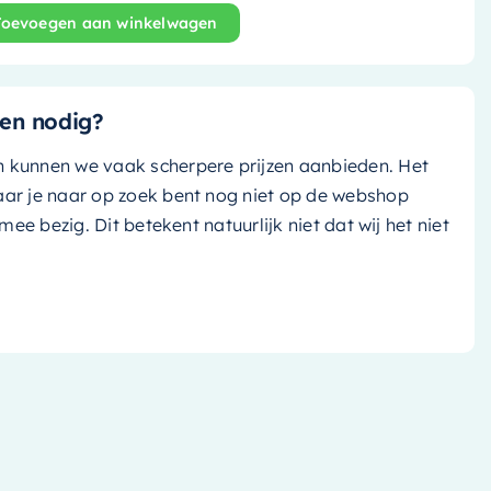
Toevoegen aan winkelwagen
nd bad Float - 170x80cm - linen (off white tint)/ linen (of
en nodig?
n kunnen we vaak scherpere prijzen aanbieden. Het
aar je naar op zoek bent nog niet op de webshop
k mee bezig. Dit betekent natuurlijk niet dat wij het niet