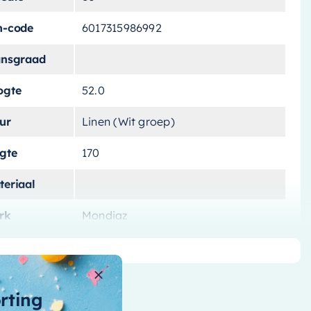
n-code
6017315986992
ansgraad
ogte
52.0
ur
Linen (Wit groep)
ngte
170
teriaal
rk
Mondiaz
tvoering
Vrijstaand
tal-liters
190 L
orting
ntal-personen