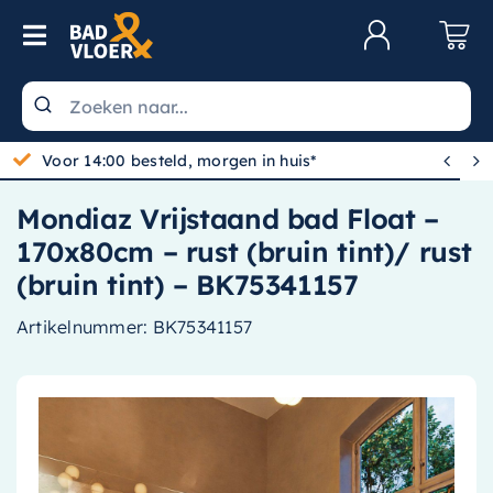
Skip to content
Toggle Navigation
Klantenservice
Wastafels


Gratis bezorgd vanaf 100,-
Toiletten
Mondiaz Vrijstaand bad Float –
Spiegels
170x80cm – rust (bruin tint)/ rust
Kranen
(bruin tint) – BK75341157
Douche
Artikelnummer:
BK75341157
Badkamermeubels
Baden
Radiatoren