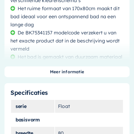
verschillende kleurenschema’s
Het ruime formaat van 170x80cm maakt dit
bad ideaal voor een ontspannend bad na een
lange dag
De BK75341157 modelcode verzekert u van
het exacte product dat in de beschrijving wordt
vermeld
Het bad is gemaakt van duurzaam materiaal
dat bestand is tegen dagelijks gebruik en de
Meer informatie
tand des tijds zal doorstaan
Specificaties
serie
Float
Zoek je naar een manier om je badkamer naar
een hoger niveau te tillen? Kijk dan niet verder
basisvorm
dan het
Mondiaz vrijstaand bad Float
. Dit bad
breedte
80