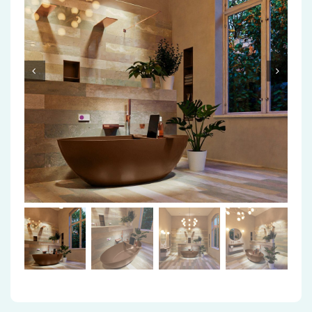
Accessoires
Installatiemateriaal
Klimaatbeheersing
PVC
Tegels