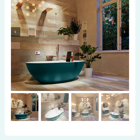
Accessoires
Installatiemateriaal
Klimaatbeheersing
PVC
Tegels