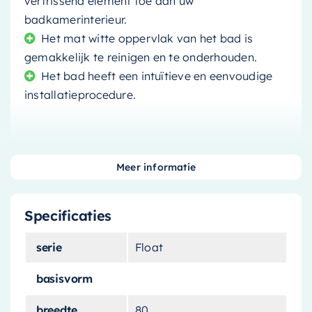
verfrissend element toe aan uw
badkamerinterieur.
Het mat witte oppervlak van het bad is
gemakkelijk te reinigen en te onderhouden.
Het bad heeft een intuïtieve en eenvoudige
installatieprocedure.
Meer informatie
Transformeer uw badkamer met het
Mondiaz
Float vrijstaand bad
. Dit bad is niet alleen een
Specificaties
praktische toevoeging aan uw badkamer, maar
ook een stijlvolle. Met zijn unieke jade groene en
serie
Float
mat witte kleurcombinatie valt dit bad zeker op
en geeft het een frisse en moderne uitstraling
basisvorm
aan uw ruimte.
breedte
80