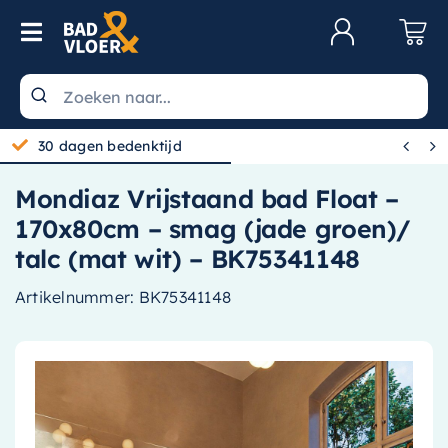
Skip to content
Toggle Navigation
Klantenservice
Wastafels


30 dagen bedenktijd
Toiletten
Mondiaz Vrijstaand bad Float –
Spiegels
170x80cm – smag (jade groen)/
Kranen
talc (mat wit) – BK75341148
Douche
Artikelnummer:
BK75341148
Badkamermeubels
Baden
Radiatoren