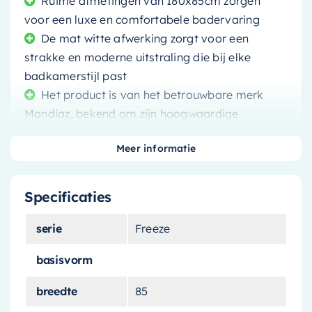
Ruime afmetingen van 180x85cm zorgen
voor een luxe en comfortabele badervaring
De mat witte afwerking zorgt voor een
strakke en moderne uitstraling die bij elke
badkamerstijl past
Het product is van het betrouwbare merk
Mondiaz, bekend om zijn hoogwaardige
badkamerproducten
Meer informatie
Specificaties
Transformeer uw badkamer in een spa-achtige
serie
Freeze
ervaring met het
Mondiaz Freeze vrijstaande
bad
. Het vrijstaande ontwerp biedt u de vrijheid
basisvorm
om de perfecte plek voor uw bad te kiezen, of
breedte
85
dat nu in de hoek is voor een gezellige sfeer of in