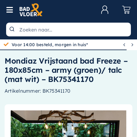
Skip to content
Toggle Navigation
Klantenservice
Wastafels


Gratis bezorgd vanaf 100,-
Toiletten
Mondiaz Vrijstaand bad Freeze –
Spiegels
180x85cm – army (groen)/ talc
Kranen
(mat wit) – BK75341170
Douche
Artikelnummer:
BK75341170
Badkamermeubels
Baden
Radiatoren