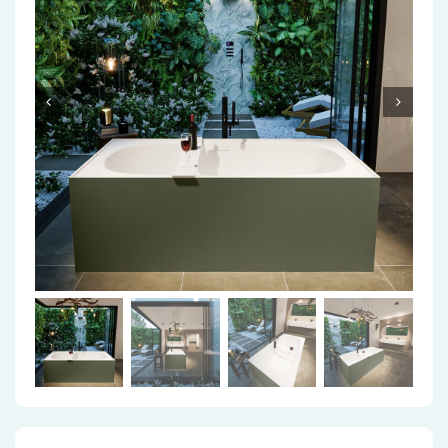
Accessoires
Installatiemateriaal
Klimaatbeheersing
PVC
Tegels