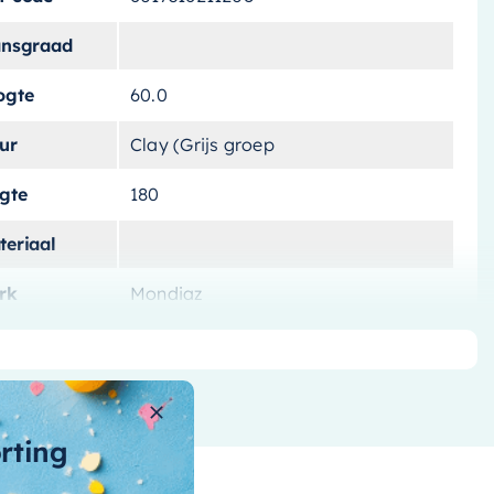
ansgraad
ogte
60.0
ur
Clay (Grijs groep
ngte
180
teriaal
rk
Mondiaz
tvoering
Vrijstaand
tal-liters
190 L
ntal-personen
orting
nnenvorm