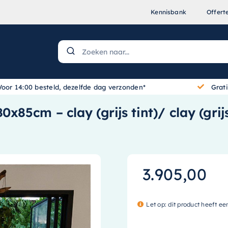
Kennisbank
Offert
Voor 14:00 besteld, dezelfde dag verzonden*
Grat
x85cm – clay (grijs tint)/ clay (grij
3.905,00
Let op: dit product heeft ee