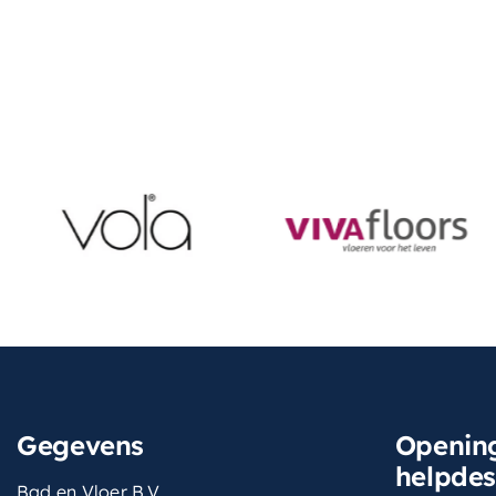
Gegevens
Opening
helpde
Bad en Vloer B.V.