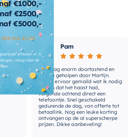
naf €1000,-
naf €2500,-
wicht
196 KG
naf €5000,-
t-afvoerplug
Ja
–
088 646 40 00
ats-
Pam
voergat
geprijsde artikelen of in
brieksgarantie
2 jaar
dingen, vraag naar de
rden.
Vandaag enorm doortastend en
Adv
lusief-sifon
Nee, los bij te bestellen
mdat
prettig geholpen door Martijn.
sup
Avond ervoor gemaild wat ik nodig
Gee
had en dat het haast had,
res
ibacterieel
Ja
volgende ochtend direct een
Wan
telefoontje. Snel geschakeld
ertijd
3-4 weken
gaa
gedurende de dag, van offerte tot
betaallink. Nog een leuke korting
Top
ontvangen op de al superscherpe
prijzen. Dikke aanbeveling!