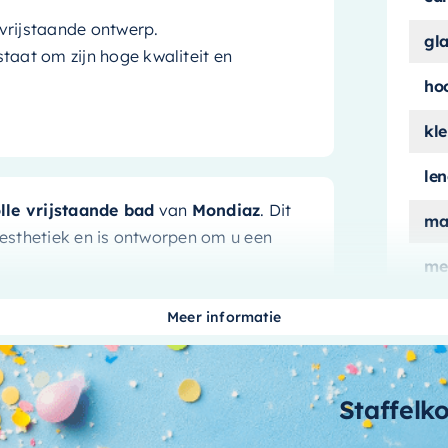
 vrijstaande ontwerp.
gl
taat om zijn hoge kwaliteit en
ho
kle
le
olle vrijstaande bad
van
Mondiaz
. Dit
ma
 esthetiek en is ontworpen om u een
me
 gemak
ui
Meer informatie
aan
gje luxe toe aan uw badkamer. Het maakt
schoon te houden, waardoor uw
aa
Staffelk
Bovendien zorgt het vrijstaande ontwerp
bi