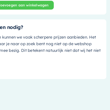
Toevoegen aan winkelwagen
nd bad Freeze - 180x85cm - clay (grijs tint)/ clay (grijs ti
en nodig?
n kunnen we vaak scherpere prijzen aanbieden. Het
aar je naar op zoek bent nog niet op de webshop
k mee bezig. Dit betekent natuurlijk niet dat wij het niet