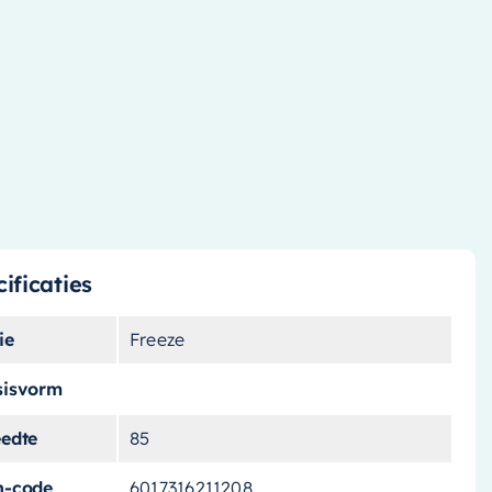
ificaties
ie
Freeze
sisvorm
eedte
85
n-code
6017316211208