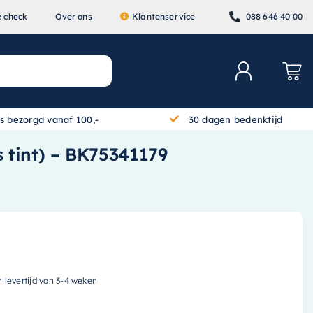
e check
Over ons
Klantenservice
088 646 40 00
is bezorgd vanaf 100,-
30 dagen bedenktijd
s tint) – BK75341179
n levertijd van 3-4 weken