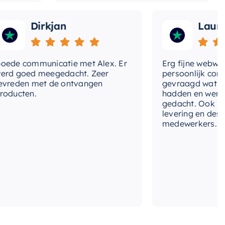
Dirkjan
Laura
 communicatie met Alex. Er
Erg fijne webwinkel,
goed meegedacht. Zeer
persoonlijk contact 
den met de ontvangen
gevraagd wat we nog
cten.
hadden en werd met
gedacht. Ook in de pr
levering en deskundi
medewerkers. Wij zij