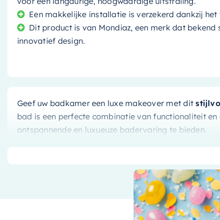
voor een langdurige, hoogwaardige uitstraling.
Een makkelijke installatie is verzekerd dankzij het
Dit product is van Mondiaz, een merk dat bekend s
innovatief design.
Geef uw badkamer een luxe makeover met dit
stijlv
bad is een perfecte combinatie van functionaliteit en
ontspannende en luxueuze badervaring te bieden.
Vrijstaand ontwerp voor luxe en
Het vrijstaande ontwerp van dit bad voegt een vleu
het ook gemakkelijker om de vloer rondom het bad 
badkamer er altijd netjes en georganiseerd uitziet. 