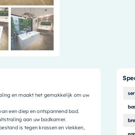
Spec
ser
traling en maakt het gemakkelijk om uw
ba
van een diep en ontspannend bad.
 uitstraling aan uw badkamer.
br
estand is tegen krassen en vlekken,
ea