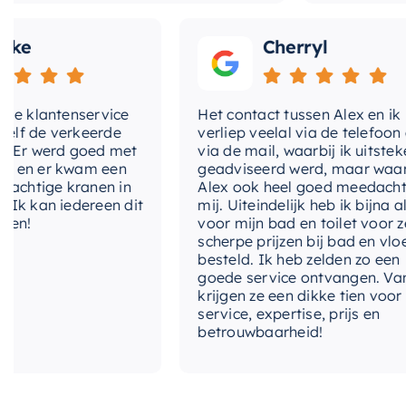
Cherryl
lantenservice
Het contact tussen Alex en ik
de verkeerde
verliep veelal via de telefoon en
 werd goed met
via de mail, waarbij ik uitstekend
 er kwam een
geadviseerd werd, maar waarbij
tige kranen in
Alex ook heel goed meedacht met
an iedereen dit
mij. Uiteindelijk heb ik bijna alles
voor mijn bad en toilet voor zeer
scherpe prijzen bij bad en vloer
besteld. Ik heb zelden zo een
goede service ontvangen. Van mij
krijgen ze een dikke tien voor
service, expertise, prijs en
betrouwbaarheid!