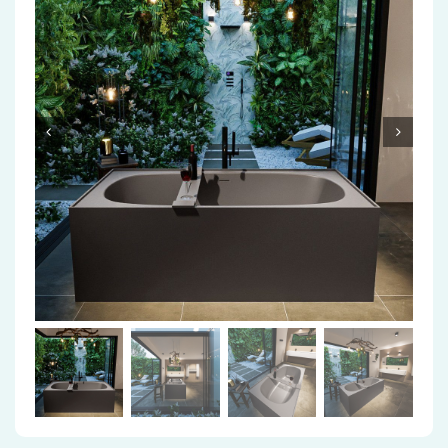
Accessoires
Installatiemateriaal
Klimaatbeheersing
PVC
Tegels