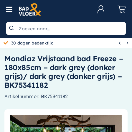
Skip to content
Toggle Navigation
Klantenservice
Wastafels


30 dagen bedenktijd
Toiletten
Mondiaz Vrijstaand bad Freeze –
Spiegels
180x85cm – dark grey (donker
Kranen
grijs)/ dark grey (donker grijs) –
BK75341182
Douche
Artikelnummer:
BK75341182
Badkamermeubels
Baden
Radiatoren