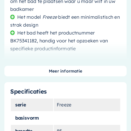
om het bad te plaatsen waar u maar wilt in uw
badkamer
Het model
Freeze
biedt een minimalistisch en
strak design
Het bad heeft het productnummer
BK75341182, handig voor het opzoeken van
specifieke productinformatie
Meer informatie
Maak een statement in uw badkamer met het
Specificaties
Mondiaz Vrijstaand bad Freeze
. Dit luxueuze
bad is ontworpen om u de ultieme
serie
Freeze
ontspanningservaring te bieden. Met zijn royale
afmetingen van
180x85cm
kunt u zich volledig
basisvorm
uitstrekken en genieten van een rustgevend bad.
breedte
85