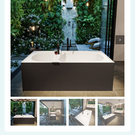
Accessoires
Installatiemateriaal
Klimaatbeheersing
PVC
Tegels