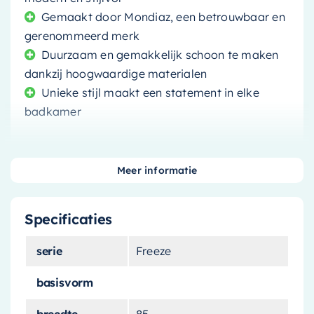
Gemaakt door Mondiaz, een betrouwbaar en
gerenommeerd merk
Duurzaam en gemakkelijk schoon te maken
dankzij hoogwaardige materialen
Unieke stijl maakt een statement in elke
badkamer
Meer informatie
Eerst een HTML
Specificaties
Dan een HTML
serie
Freeze
Tot slot een HTML-aanbiedingstekst van 300–
basisvorm
400 woorden, met minstens twee
breedte
85