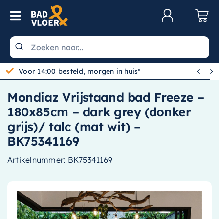
Skip to content
Toggle Navigation
Klantenservice
Wastafels


Gratis bezorgd vanaf 100,-
Toiletten
Mondiaz Vrijstaand bad Freeze –
Spiegels
180x85cm – dark grey (donker
Kranen
grijs)/ talc (mat wit) –
BK75341169
Douche
Artikelnummer:
BK75341169
Badkamermeubels
Baden
Radiatoren