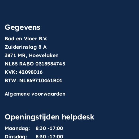
zijn luxueuze uitstraling en
hoogwaardige materialen is
Gegevens
dit bad een investering die de
moeite waard is.
Bad en Vloer B.V.
Zuiderinslag 8 A
3871 MR, Hoevelaken
NL85 RABO 0318584743
KVK: 42098016
BTW: NL869710461B01
Algemene voorwaarden
Openingstijden helpdesk
Maandag:
8:30 -17:00
Dinsdag:
8:30 -17:00