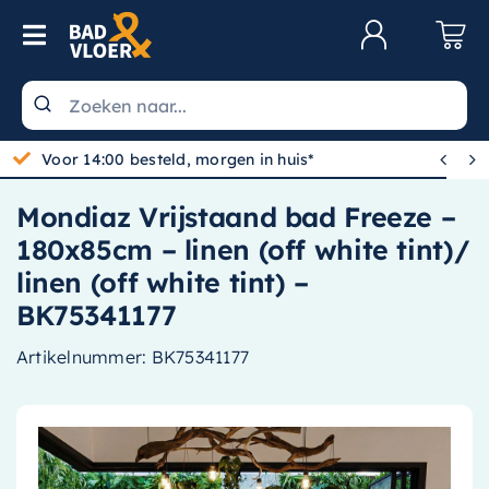
Skip to content
Toggle Navigation
Klantenservice
Wastafels


Voor 14:00 besteld, morgen in huis*
Toiletten
Mondiaz Vrijstaand bad Freeze –
Spiegels
180x85cm – linen (off white tint)/
Kranen
linen (off white tint) –
BK75341177
Douche
Artikelnummer:
BK75341177
Badkamermeubels
Baden
Radiatoren