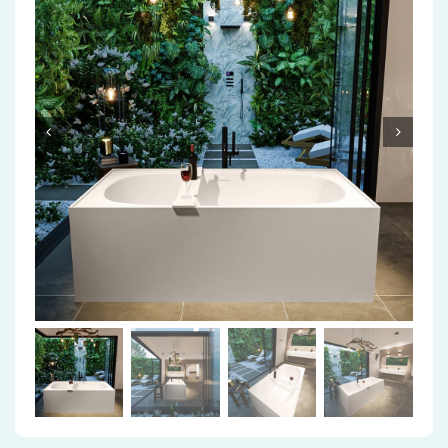
Accessoires
Installatiemateriaal
Klimaatbeheersing
PVC
Tegels