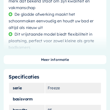
merk dat bekend staat om zijn kwaliteit en
vakmanschap
De gladde afwerking maakt het
schoonmaken eenvoudig en houdt uw bad er
altijd als nieuw uit
Dit vrijstaande model biedt flexibiliteit in
plaatsing, perfect voor zowel kleine als grote
badkamers
Meer informatie
Specificaties
Transformeer uw badkamer in een luxueuze spa
met het
vrijstaande bad van Mondiaz
. Dit
serie
Freeze
prachtige bad, met zijn royale afmetingen van
180x85cm
, biedt u de ruimte en het comfort om
basisvorm
echt te ontspannen en te genieten van uw
breedte
85