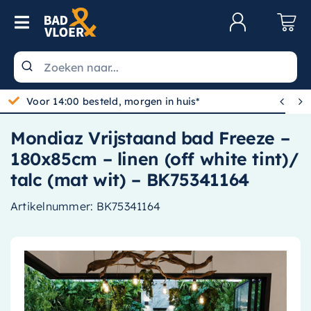
Skip to content
Toggle Navigation
Klantenservice
Wastafels


Gratis bezorgd vanaf 100,-
Toiletten
Mondiaz Vrijstaand bad Freeze –
Spiegels
180x85cm – linen (off white tint)/
Kranen
talc (mat wit) – BK75341164
Douche
Artikelnummer:
BK75341164
Badkamermeubels
Baden
Radiatoren