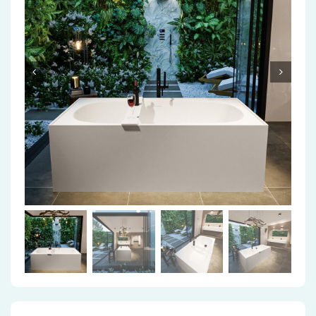
Accessoires
Installatiemateriaal
Klimaatbeheersing
PVC
Tegels