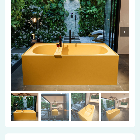
Accessoires
Installatiemateriaal
Klimaatbeheersing
PVC
Tegels