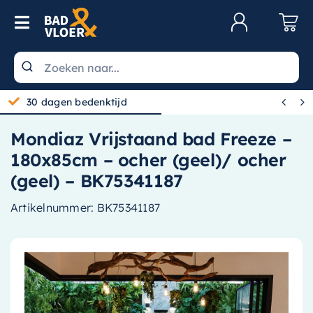
Skip to content
Toggle Navigation
Klantenservice
Wastafels


30 dagen bedenktijd
Toiletten
Mondiaz Vrijstaand bad Freeze –
Spiegels
180x85cm – ocher (geel)/ ocher
Kranen
(geel) – BK75341187
Douche
Artikelnummer:
BK75341187
Badkamermeubels
Baden
Radiatoren