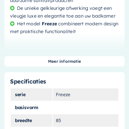
duurzame sanitairproducten
De unieke gelkleurige afwerking voegt een
vleugje luxe en elegantie toe aan uw badkamer
Het model
Freeze
combineert modern design
met praktische functionaliteit
Meer informatie
Voeg een vleugje elegantie
toe aan uw badkamer met het
Specificaties
Mondiaz Vrijstaand bad
Freeze
serie
Freeze
basisvorm
Verfraai uw badkamer met dit prachtige
vrijstaande bad
van het merk
Mondiaz
. Het
breedte
85
bad heeft een opvallend
ocher (geel)