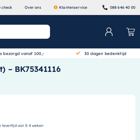
e check
Over ons
Klantenservice
088 646 40 00
is bezorgd vanaf 100,-
30 dagen bedenktijd
t) – BK75341116
n levertijd van 3-4 weken