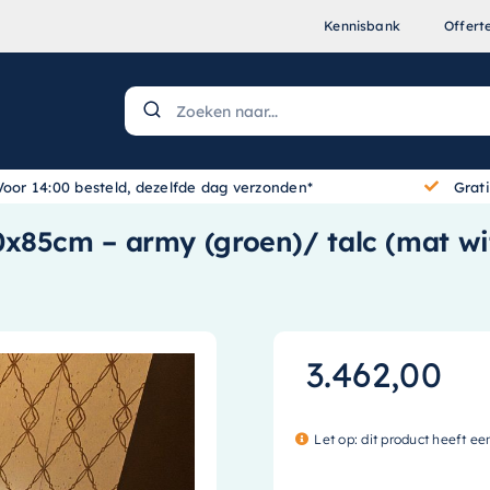
Kennisbank
Offert
Voor 14:00 besteld, dezelfde dag verzonden*
Grat
x85cm – army (groen)/ talc (mat wi
3.462,00
Let op: dit product heeft ee