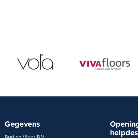
Gegevens
Opening
helpde
Bad en Vloer B.V.