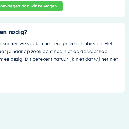
Toevoegen aan winkelwagen
and bad Holm - 180x85cm - army (groen)/ talc (mat wit) -
en nodig?
n kunnen we vaak scherpere prijzen aanbieden. Het
aar je naar op zoek bent nog niet op de webshop
k mee bezig. Dit betekent natuurlijk niet dat wij het niet