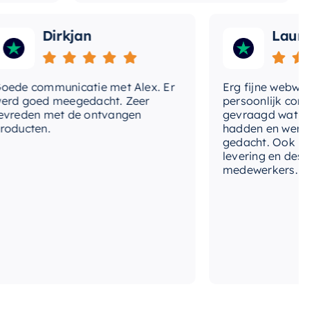
Dirkjan
Laura
 communicatie met Alex. Er
Erg fijne webwinkel,
goed meegedacht. Zeer
persoonlijk contact 
den met de ontvangen
gevraagd wat we nog
cten.
hadden en werd met
gedacht. Ook in de pr
levering en deskundi
medewerkers. Wij zij