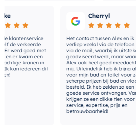
Cherryl
lantenservice
Het contact tussen Alex en ik
de verkeerde
verliep veelal via de telefoon en
 werd goed met
via de mail, waarbij ik uitstekend
 er kwam een
geadviseerd werd, maar waarbij
tige kranen in
Alex ook heel goed meedacht met
an iedereen dit
mij. Uiteindelijk heb ik bijna alles
voor mijn bad en toilet voor zeer
scherpe prijzen bij bad en vloer
besteld. Ik heb zelden zo een
goede service ontvangen. Van mij
krijgen ze een dikke tien voor
service, expertise, prijs en
betrouwbaarheid!