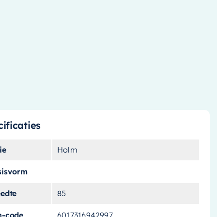
ificaties
ie
Holm
sisvorm
eedte
85
n-code
6017316942997