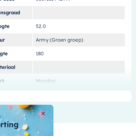
ansgraad
ogte
52.0
ur
Army (Groen groep)
ngte
180
teriaal
rk
Mondiaz
tvoering
Vrijstaand
tal-liters
180 L
ntal-personen
orting
nnenvorm