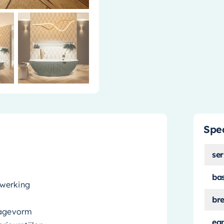
Spec
ser
r
ba
fwerking
br
tagevorm
ea