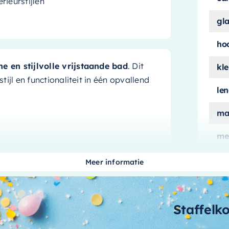
rieurstijlen
gl
ho
e en stijlvolle vrijstaande bad
. Dit
kle
stijl en functionaliteit in één opvallend
le
ma
me
lvolle toevoeging aan uw badkamer, het is
ui
ngen van
180x85cm
, biedt het voldoende
Meer informatie
n draagt de unieke army (groen) kleur
aan
 binnenkant een schoon en fris gevoel
aa
Staffelk
derhouden
bi