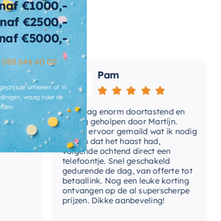
naf €1000,-
naf €2500,-
wicht
160 KG
naf €5000,-
t-afvoerplug
Ja
–
088 646 40 00
ats-
Pam
voergat
geprijsde artikelen of in
brieksgarantie
2 jaar
dingen, vraag naar de
rden.
Vandaag enorm doortastend en
Adv
lusief-sifon
Nee, los bij te bestellen
mdat
prettig geholpen door Martijn.
sup
Avond ervoor gemaild wat ik nodig
Gee
had en dat het haast had,
res
ibacterieel
Ja
volgende ochtend direct een
Wan
telefoontje. Snel geschakeld
ertijd
3-4 weken
gaa
gedurende de dag, van offerte tot
betaallink. Nog een leuke korting
Top
ontvangen op de al superscherpe
prijzen. Dikke aanbeveling!