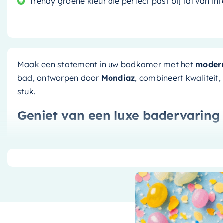
Trendy groene kleur die perfect past bij tal van inte
Maak een statement in uw badkamer met het
modern
bad, ontworpen door
Mondiaz
, combineert kwaliteit, 
stuk.
Geniet van een luxe badervaring
Dit prachtige
vrijstaande bad
is niet alleen een stij
ook ontworpen voor comfort. Met zijn royale afmeti
ruimte om te ontspannen na een lange dag. Bovendie
bij aan een rustgevende sfeer, terwijl de matte witte
geeft.
Duurzaam en gemakkelijk te on