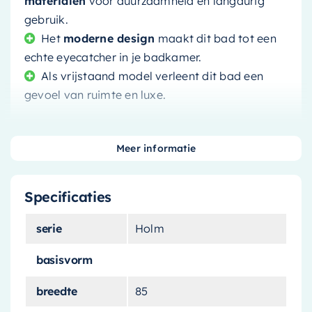
materialen
voor duurzaamheid en langdurig
gebruik.
Het
moderne design
maakt dit bad tot een
echte eyecatcher in je badkamer.
Als vrijstaand model verleent dit bad een
gevoel van ruimte en luxe.
Meer informatie
Ervaar de perfectie van een rustgevende
Specificaties
badervaring met onze
vrijstaande badkuip
. Dit
bad, ontworpen voor degenen die waarde
serie
Holm
hechten aan comfort en stijl, zal je
badkamerrituelen naar een hoger niveau tillen.
basisvorm
Design ontmoet comfort
breedte
85