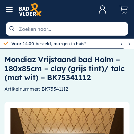
Skip to content
Toggle Navigation
Klantenservice
Wastafels


Gratis bezorgd vanaf 100,-
Toiletten
Mondiaz Vrijstaand bad Holm –
Spiegels
180x85cm – clay (grijs tint)/ talc
Kranen
(mat wit) – BK75341112
Douche
Artikelnummer:
BK75341112
Badkamermeubels
Baden
Radiatoren