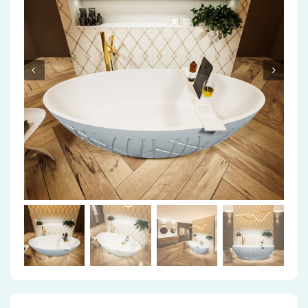
Accessoires
Installatiemateriaal
Klimaatbeheersing
PVC
Tegels