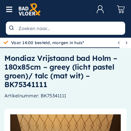
Skip to content
Toggle Navigation
Klantenservice
Wastafels


Toiletten
Mondiaz Vrijstaand bad Holm –
Spiegels
180x85cm – greey (licht pastel
Kranen
groen)/ talc (mat wit) –
BK75341111
Douche
Artikelnummer:
BK75341111
Badkamermeubels
Baden
Radiatoren