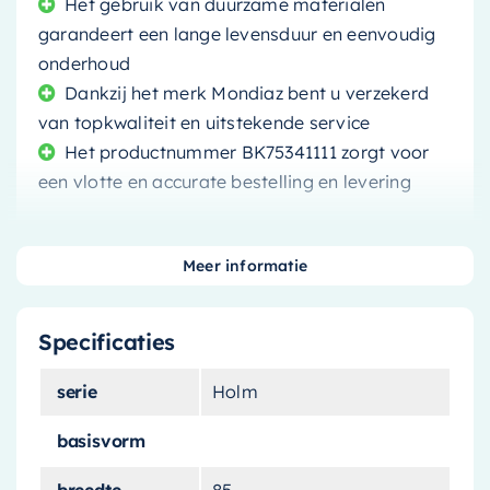
Het gebruik van duurzame materialen
garandeert een lange levensduur en eenvoudig
onderhoud
Dankzij het merk Mondiaz bent u verzekerd
van topkwaliteit en uitstekende service
Het productnummer BK75341111 zorgt voor
een vlotte en accurate bestelling en levering
Meer informatie
Geniet van een luxueus en ontspannend
Specificaties
badmoment met dit stijlvolle vrijstaande bad
van
Mondiaz
. Met zijn royale afmetingen van
serie
Holm
180x85cm
, biedt dit bad een overvloed aan
ruimte om achterover te leunen en te
basisvorm
ontspannen na een lange dag. Het vrijstaande
breedte
85