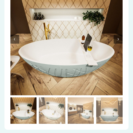
Accessoires
Installatiemateriaal
Klimaatbeheersing
PVC
Tegels