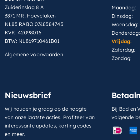
Zuiderinslag 8 A
Maandag:
3871 MR, Hoevelaken
Dinsdag:
NL85 RABO 0318584743
Woensdag:
KVK: 42098016
Donderdag
BTW: NL869710461B01
Vrijdag:
Zaterdag:
Algemene voorwaarden
Zondag:
Nieuwsbrief
Betaal
Wij houden je graag op de hoogte
Bij Bad en V
van onze laatste acties. Profiteer van
volgende b
interessante updates, korting codes
en meer.