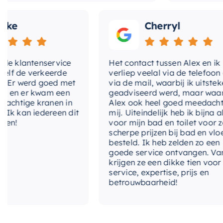
Cherryl
lantenservice
Het contact tussen Alex en ik
de verkeerde
verliep veelal via de telefoon en
 werd goed met
via de mail, waarbij ik uitstekend
 er kwam een
geadviseerd werd, maar waarbij
tige kranen in
Alex ook heel goed meedacht met
an iedereen dit
mij. Uiteindelijk heb ik bijna alles
voor mijn bad en toilet voor zeer
scherpe prijzen bij bad en vloer
besteld. Ik heb zelden zo een
goede service ontvangen. Van mij
krijgen ze een dikke tien voor
service, expertise, prijs en
betrouwbaarheid!