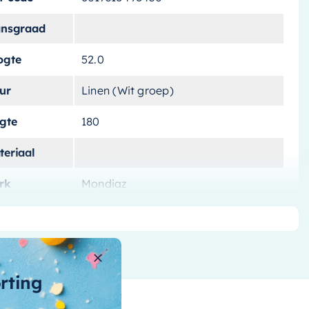
ansgraad
ogte
52.0
ur
Linen (Wit groep)
ngte
180
teriaal
rk
Mondiaz
tvoering
Vrijstaand
tal-liters
180 L
ntal-personen
orting
nnenvorm