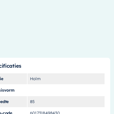
ificaties
ie
Holm
sisvorm
eedte
85
n-code
6017318498430