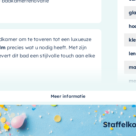
lle badkamerrenovatie
gl
ho
dkamer om te toveren tot een luxueuze
kle
olm
precies wat u nodig heeft. Met zijn
le
evert dit bad een stijlvolle touch aan elke
ma
me
ui
is ook ontworpen met uw comfort in
Meer informatie
oldoende ruimte om te ontspannen en
aan
eronde vormen van de badkuip zorgen
aa
Staffelk
aardig
bi