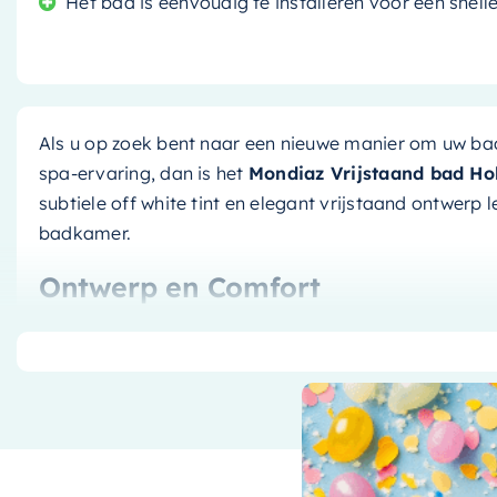
Het bad is eenvoudig te installeren voor een sne
Als u op zoek bent naar een nieuwe manier om uw ba
spa-ervaring, dan is het
Mondiaz Vrijstaand bad H
subtiele off white tint en elegant vrijstaand ontwerp l
badkamer.
Ontwerp en Comfort
Dit bad is niet alleen prachtig om te zien, maar het 
gedachten. Het ruime formaat van
180x85cm
biedt v
tot rust te komen na een lange dag. De zachte, afg
voor een natuurlijke en comfortabele ligpositie.
Duurzaam en Kwalitatief Hoogw