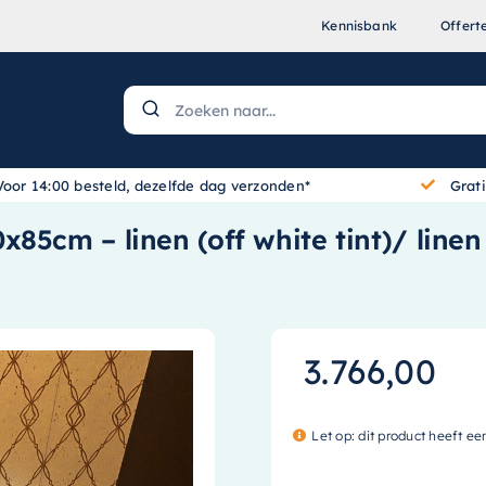
Kennisbank
Offert
Voor 14:00 besteld, dezelfde dag verzonden*
Grat
85cm – linen (off white tint)/ linen 
3.766,00
Let op: dit product heeft ee