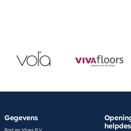
Gegevens
Opening
helpde
Bad en Vloer B.V.