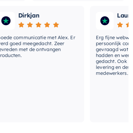
Dirkjan
Laura
 communicatie met Alex. Er
Erg fijne webwinkel,
goed meegedacht. Zeer
persoonlijk contact 
den met de ontvangen
gevraagd wat we nog
cten.
hadden en werd met
gedacht. Ook in de pr
levering en deskundi
medewerkers. Wij zij