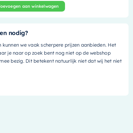
Toevoegen aan winkelwagen
nd bad Holm - 180x85cm - linen (off white tint)/ linen (off
en nodig?
n kunnen we vaak scherpere prijzen aanbieden. Het
aar je naar op zoek bent nog niet op de webshop
k mee bezig. Dit betekent natuurlijk niet dat wij het niet