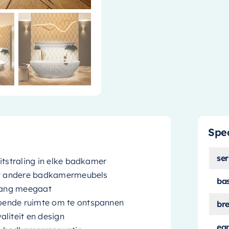
Spec
ser
itstraling in elke badkamer
met andere badkamermeubels
ba
lang meegaat
oende ruimte om te ontspannen
br
liteit en design
ea