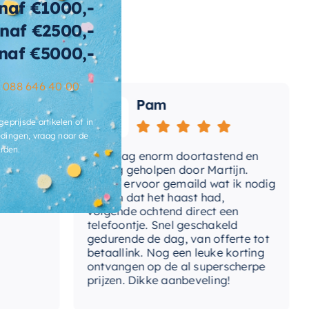
naf €1000,-
naf €2500,-
wicht
160 KG
naf €5000,-
t-afvoerplug
Ja
–
088 646 40 00
ats-
Pam
voergat
geprijsde artikelen of in
brieksgarantie
2 jaar
dingen, vraag naar de
rden.
Vandaag enorm doortastend en
Adv
lusief-sifon
Nee, los bij te bestellen
mdat
prettig geholpen door Martijn.
sup
Avond ervoor gemaild wat ik nodig
Gee
had en dat het haast had,
res
ibacterieel
Ja
volgende ochtend direct een
Wan
telefoontje. Snel geschakeld
ertijd
3-4 weken
gaa
gedurende de dag, van offerte tot
betaallink. Nog een leuke korting
Top
ontvangen op de al superscherpe
prijzen. Dikke aanbeveling!