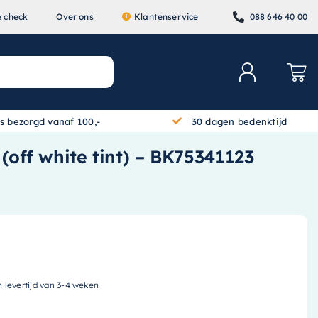
e check
Over ons
Klantenservice
088 646 40 00
is bezorgd vanaf 100,-
30 dagen bedenktijd
(off white tint) – BK75341123
n levertijd van 3-4 weken