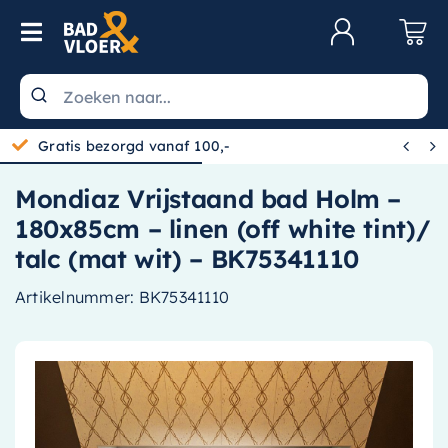
Skip to content
Toggle Navigation
Klantenservice
Wastafels


Gratis bezorgd vanaf 100,-
Toiletten
Mondiaz Vrijstaand bad Holm –
Spiegels
180x85cm – linen (off white tint)/
Kranen
talc (mat wit) – BK75341110
Douche
Artikelnummer:
BK75341110
Badkamermeubels
Baden
Radiatoren