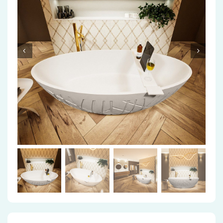
Accessoires
Installatiemateriaal
Klimaatbeheersing
PVC
Tegels