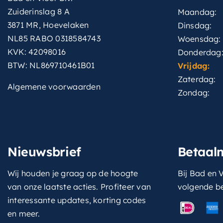
Zuiderinslag 8 A
Maandag:
3871 MR, Hoevelaken
Dinsdag:
NL85 RABO 0318584743
Woensdag:
KVK: 42098016
Donderdag
BTW: NL869710461B01
Vrijdag:
Zaterdag:
Algemene voorwaarden
Zondag:
Nieuwsbrief
Betaal
Wij houden je graag op de hoogte
Bij Bad en V
van onze laatste acties. Profiteer van
volgende b
interessante updates, korting codes
en meer.