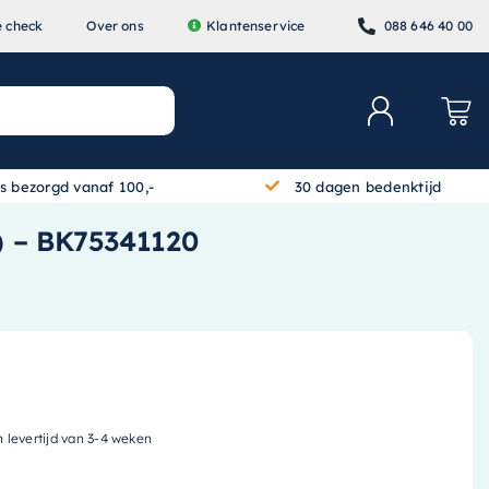
e check
Over ons
Klantenservice
088 646 40 00
is bezorgd vanaf 100,-
30 dagen bedenktijd
) – BK75341120
n levertijd van 3-4 weken