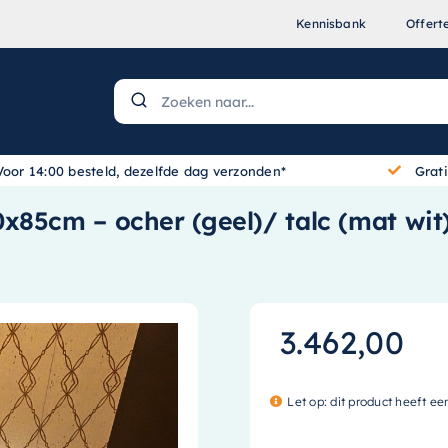
Kennisbank
Offert
Voor 14:00 besteld, dezelfde dag verzonden*
Grat
x85cm – ocher (geel)/ talc (mat wit
3.462,00
Let op: dit product heeft ee