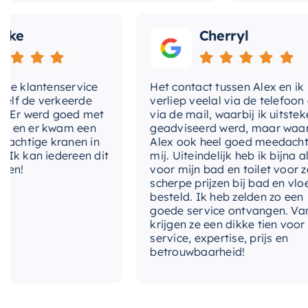
Cherryl
lantenservice
Het contact tussen Alex en ik
de verkeerde
verliep veelal via de telefoon en
 werd goed met
via de mail, waarbij ik uitstekend
 er kwam een
geadviseerd werd, maar waarbij
tige kranen in
Alex ook heel goed meedacht met
an iedereen dit
mij. Uiteindelijk heb ik bijna alles
voor mijn bad en toilet voor zeer
scherpe prijzen bij bad en vloer
besteld. Ik heb zelden zo een
goede service ontvangen. Van mij
krijgen ze een dikke tien voor
service, expertise, prijs en
betrouwbaarheid!