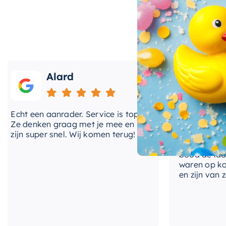
Dit bad is niet alleen stijlvol, maar ook gebouwd om
hoogwaardige materialen die bestand zijn tegen dagel
kunnen doorstaan. De comfortabele vorm en grootte v
ontspannende baden. Of u nu aan het eind van een la
Alard
Roos
genieten van een rustig moment voor uzelf, het Holm
ht een aanrader. Service is top!
Onlangs heb ik v
 denken graag met je mee en
kranen van Hotba
jn super snel. Wij komen terug!
BadenVloer. Ik h
prijzen vergelek
bood de laagste 
waren op korte t
en zijn van zeer 