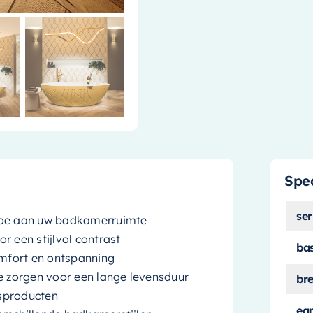
Spec
ser
 toe aan uw badkamerruimte
r een stijlvol contrast
ba
mfort en ontspanning
e zorgen voor een lange levensduur
br
tsproducten
ea