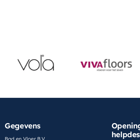
Gegevens
Opening
helpde
Bad en Vloer B.V.