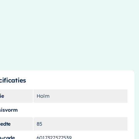
ificaties
ie
Holm
sisvorm
eedte
85
n-code
6017327577539