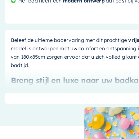
Het bad heeft een
modern ontwerp
dat past bij v
Beleef de ultieme badervaring met dit prachtige
vrij
model is ontworpen met uw comfort en ontspanning i
van 180x85cm zorgen ervoor dat u zich volledig kun
badtijd.
Breng stijl en luxe naar uw badk
Met zijn opvallende
ocher
buitenkant en
talc
binnenka
klasse toe aan elke badkamer. Het vrijstaande ontwe
gevoel, terwijl het tegelijkertijd veelzijdig genoeg is 
inrichtingen.
Ontworpen voor duurzaamheid e