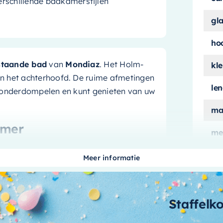
erschillende badkamerstijlen
gl
ho
staande bad
van
Mondiaz
. Het Holm-
kle
n het achterhoofd. De ruime afmetingen
le
t onderdompelen en kunt genieten van uw
ma
amer
me
ui
nt, voegt dit bad een vleugje kleur en
Meer informatie
rp creëert een luxueus en modern
aan
om te passen bij verschillende stijlen en
aa
Staffelk
n comfort
bi