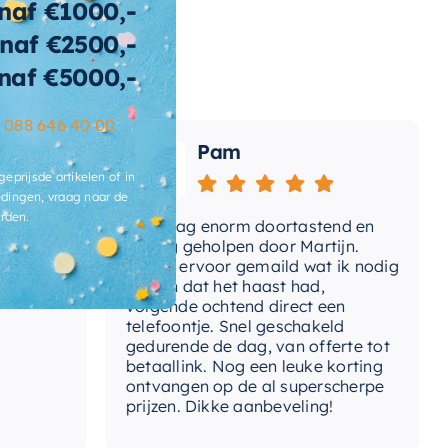
naf €1000,-
naf €2500,-
wicht
160 KG
naf €5000,-
t-afvoerplug
Ja
–
088 646 40 00
ats-
Pam
voergat
geprijsde artikelen of in
brieksgarantie
2 jaar
dingen, vraag naar de
rden.
Vandaag enorm doortastend en
Adv
lusief-sifon
Nee, los bij te bestellen
mdat
prettig geholpen door Martijn.
sup
Avond ervoor gemaild wat ik nodig
Gee
had en dat het haast had,
res
ibacterieel
Ja
volgende ochtend direct een
Wan
telefoontje. Snel geschakeld
ertijd
3-4 weken
gaa
gedurende de dag, van offerte tot
betaallink. Nog een leuke korting
Top
ontvangen op de al superscherpe
prijzen. Dikke aanbeveling!