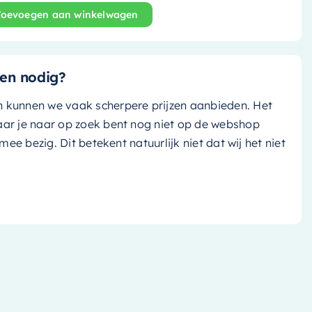
Toevoegen aan winkelwagen
and bad Holm - 180x85cm - ocher (geel)/ talc (mat wit) -
en nodig?
n kunnen we vaak scherpere prijzen aanbieden. Het
aar je naar op zoek bent nog niet op de webshop
k mee bezig. Dit betekent natuurlijk niet dat wij het niet