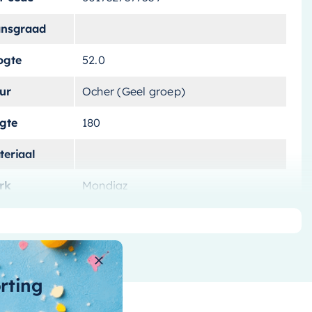
ansgraad
ogte
52.0
ur
Ocher (Geel groep)
ngte
180
teriaal
rk
Mondiaz
tvoering
Vrijstaand
tal-liters
180 L
ntal-personen
orting
nnenvorm