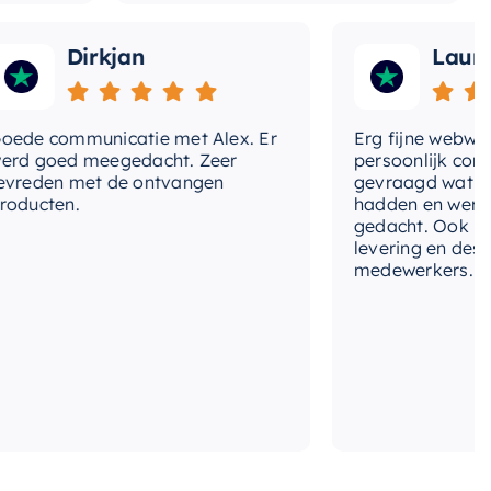
Dirkjan
Laura
 communicatie met Alex. Er
Erg fijne webwinkel,
goed meegedacht. Zeer
persoonlijk contact 
den met de ontvangen
gevraagd wat we nog
cten.
hadden en werd met
gedacht. Ook in de pr
levering en deskundi
medewerkers. Wij zij