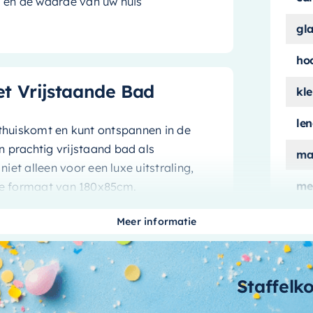
jn en de waarde van uw huis
gl
ho
t Vrijstaande Bad
kle
le
 thuiskomt en kunt ontspannen in de
 prachtig vrijstaand bad als
ma
iet alleen voor een luxe uitstraling,
me
ote formaat van 180x85cm.
ui
Meer informatie
aan
eriaal dat bekend staat om zijn
leur voegt een stijlvolle en moderne
aa
Staffelk
enen die graag een uniek designelement
bi