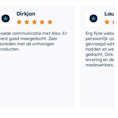
Dirkjan
Laura
 communicatie met Alex. Er
Erg fijne webwinkel,
goed meegedacht. Zeer
persoonlijk contact 
den met de ontvangen
gevraagd wat we nog
ten.
hadden en werd met
gedacht. Ook in de pri
levering en deskundi
medewerkers. Wij zijn