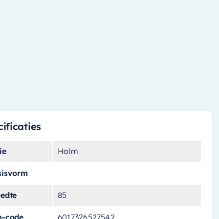
ificaties
ie
Holm
sisvorm
eedte
85
n-code
6017326527542