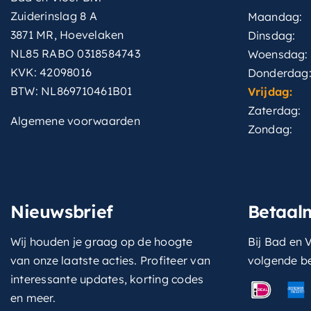
Zuiderinslag 8 A
Maandag:
3871 MR, Hoevelaken
Dinsdag:
NL85 RABO 0318584743
Woensdag:
KVK: 42098016
Donderdag
BTW: NL869710461B01
Vrijdag:
Zaterdag:
Algemene voorwaarden
Zondag:
Nieuwsbrief
Betaal
Wij houden je graag op de hoogte
Bij Bad en V
van onze laatste acties. Profiteer van
volgende b
interessante updates, korting codes
en meer.