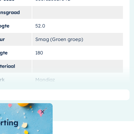
ansgraad
ogte
52.0
ur
Smag (Groen groep)
ngte
180
teriaal
rk
Mondiaz
tvoering
Vrijstaand
tal-liters
180 L
ntal-personen
orting
nnenvorm