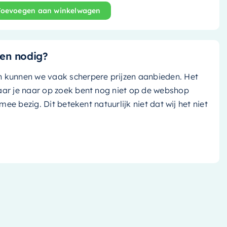
Toevoegen aan winkelwagen
and bad Holm - 180x85cm - smag (jade groen)/ smag (jad
en nodig?
n kunnen we vaak scherpere prijzen aanbieden. Het
aar je naar op zoek bent nog niet op de webshop
k mee bezig. Dit betekent natuurlijk niet dat wij het niet