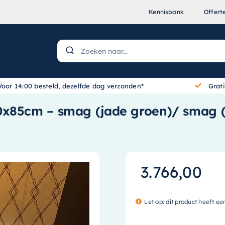
Kennisbank
Offert
Voor 14:00 besteld, dezelfde dag verzonden*
Grat
0x85cm – smag (jade groen)/ smag 
3.766,00
Let op: dit product heeft ee