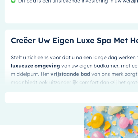
Dit bad is een uitstekende investering in uw welzi
Creëer Uw Eigen Luxe Spa Met He
Stelt u zich eens voor dat u na een lange dag werken
luxueuze omgeving
van uw eigen badkamer, met een
middelpunt. Het
vrijstaande bad
van ons merk zorgt n
maar biedt ook uitzonderlijk comfort dankzij het gr
Unieke Stijl en Duurzaamheid
Dit bad is gemaakt van
smag (jade groen)
, een mat
duurzaamheid en unieke uitstraling. De jade groene k
touch toe aan elke badkamer en is perfect voor dieg