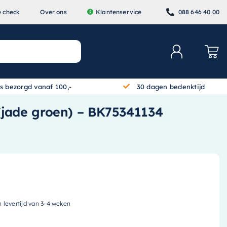
e check
Over ons
Klantenservice
088 646 40 00
is bezorgd vanaf 100,-
30 dagen bedenktijd
(jade groen) – BK75341134
n levertijd van 3-4 weken