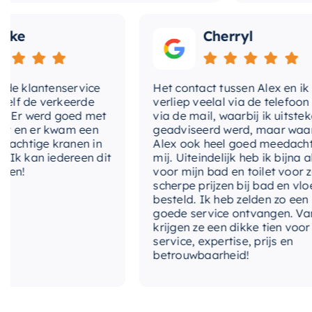
Cherryl
lantenservice
Het contact tussen Alex en ik
e verkeerde
verliep veelal via de telefoon en
 werd goed met
via de mail, waarbij ik uitstekend
 er kwam een
geadviseerd werd, maar waarbij
tige kranen in
Alex ook heel goed meedacht met
an iedereen dit
mij. Uiteindelijk heb ik bijna alles
voor mijn bad en toilet voor zeer
scherpe prijzen bij bad en vloer
besteld. Ik heb zelden zo een
goede service ontvangen. Van mij
krijgen ze een dikke tien voor
service, expertise, prijs en
betrouwbaarheid!