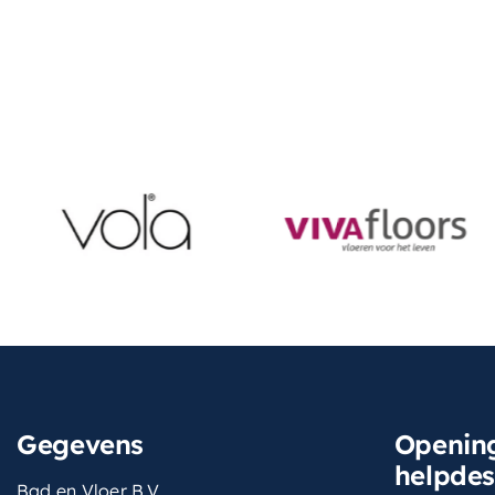
Gegevens
Opening
helpde
Bad en Vloer B.V.