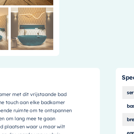
Spec
ser
amer met dit vrijstaande bad
erne touch aan elke badkamer
ba
oende ruimte om te ontspannen
en om lang mee te gaan
br
d plaatsen waar u maar wilt
ea