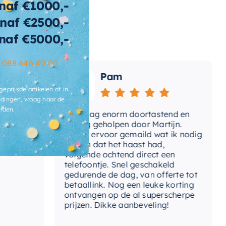
naf €1000,-
naf €2500,-
wicht
160 KG
naf €5000,-
t-afvoerplug
Ja
–
088 646 40 00
ats-
Pam
voergat
geprijsde artikelen of in
brieksgarantie
2 jaar
dingen, vraag naar de
rden.
Vandaag enorm doortastend en
Adv
lusief-sifon
Nee, los bij te bestellen
mdat
prettig geholpen door Martijn.
sup
Avond ervoor gemaild wat ik nodig
Gee
had en dat het haast had,
res
ibacterieel
Ja
volgende ochtend direct een
Wan
telefoontje. Snel geschakeld
ertijd
3-4 weken
gaa
gedurende de dag, van offerte tot
betaallink. Nog een leuke korting
Top
ontvangen op de al superscherpe
prijzen. Dikke aanbeveling!