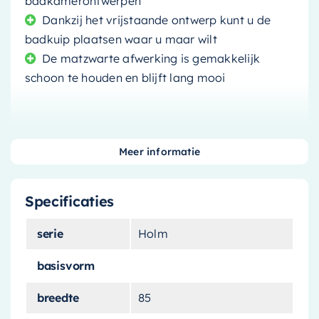
badkamerontwerpen
Dankzij het vrijstaande ontwerp kunt u de
badkuip plaatsen waar u maar wilt
De matzwarte afwerking is gemakkelijk
schoon te houden en blijft lang mooi
Meer informatie
Transformeer uw badkamer met het
Mondiaz
Vrijstaand bad Holm
. Deze opvallende badkuip
Specificaties
is de perfecte aanvulling op elke moderne
badkamer dankzij zijn unieke matzwarte
serie
Holm
afwerking en stijlvolle urban ontwerp.
basisvorm
Geniet van ultiem badcomfort
breedte
85