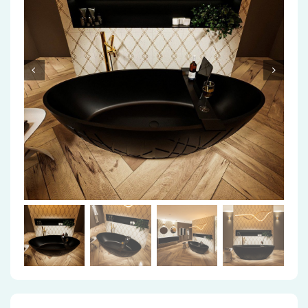
Accessoires
Installatiemateriaal
Klimaatbeheersing
PVC
Tegels