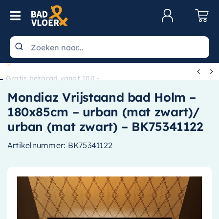
Skip to content
Toggle Navigation
Klantenservice
Wastafels


Gratis bezorgd vanaf 100,-
Toiletten
Mondiaz Vrijstaand bad Holm –
Spiegels
180x85cm – urban (mat zwart)/
Kranen
urban (mat zwart) – BK75341122
Douche
Artikelnummer:
BK75341122
Badkamermeubels
Baden
Radiatoren