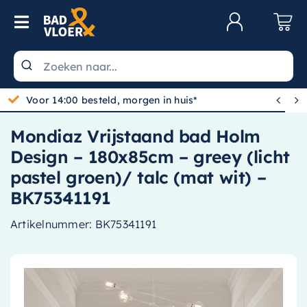
Skip to content
Toggle Navigation
Klantenservice
Wastafels


Gratis bezorgd vanaf 100,-
Toiletten
Mondiaz Vrijstaand bad Holm
Spiegels
Design – 180x85cm – greey (licht
Kranen
pastel groen)/ talc (mat wit) –
BK75341191
Douche
Artikelnummer:
BK75341191
Badkamermeubels
Baden
Radiatoren