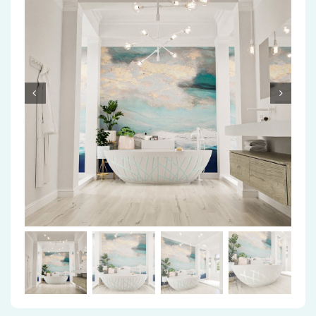
Accessoires
Installatiemateriaal
Klimaatbeheersing
PVC
Tegels