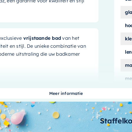
een garantie voor kwaliteit en stijl
gl
ho
exclusieve
vrijstaande bad
van het
kle
teit en stijl. De unieke combinatie van
le
oderne uitstraling die uw badkamer
ma
me
ui
vrijstaande bad voldoende ruimte voor
Meer informatie
, geaccentueerd door de aantrekkelijke
aan
 dit bad tot een echte eyecatcher in uw
aa
Staffelk
lleren
bi