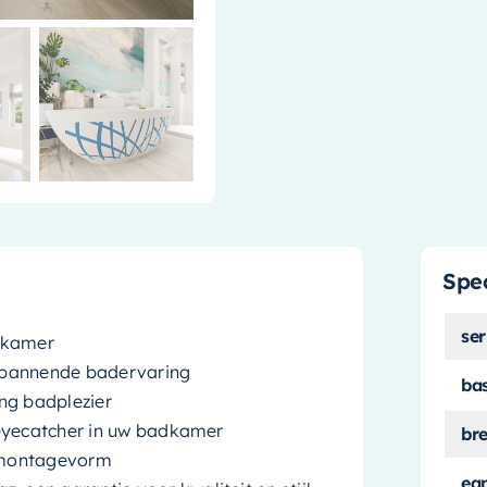
Spec
ser
adkamer
spannende badervaring
ba
ng badplezier
 eyecatcher in uw badkamer
br
e montagevorm
ea