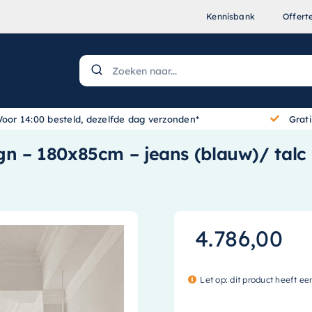
Kennisbank
Offert
Voor 14:00 besteld, dezelfde dag verzonden*
Grat
n – 180x85cm – jeans (blauw)/ talc
4.786,00
Let op: dit product heeft ee