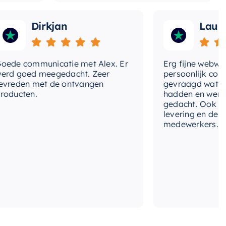
Dirkjan
Laura
 communicatie met Alex. Er
Erg fijne webwinkel,
goed meegedacht. Zeer
persoonlijk contact 
den met de ontvangen
gevraagd wat we nog
ten.
hadden en werd met
gedacht. Ook in de pri
levering en deskundi
medewerkers. Wij zijn