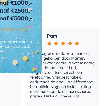
naf €1000,-
naf €2500,-
wicht
160 KG
naf €5000,-
t-afvoerplug
Ja
–
088 646 40 00
ats-
Pam
voergat
geprijsde artikelen of in
brieksgarantie
2 jaar
dingen, vraag naar de
rden.
Vandaag enorm doortastend en
Adv
lusief-sifon
Nee, los bij te bestellen
mdat
prettig geholpen door Martijn.
sup
Avond ervoor gemaild wat ik nodig
Gee
had en dat het haast had,
res
ibacterieel
Ja
volgende ochtend direct een
Wan
telefoontje. Snel geschakeld
ertijd
3-4 weken
gaa
gedurende de dag, van offerte tot
betaallink. Nog een leuke korting
Top
ontvangen op de al superscherpe
prijzen. Dikke aanbeveling!