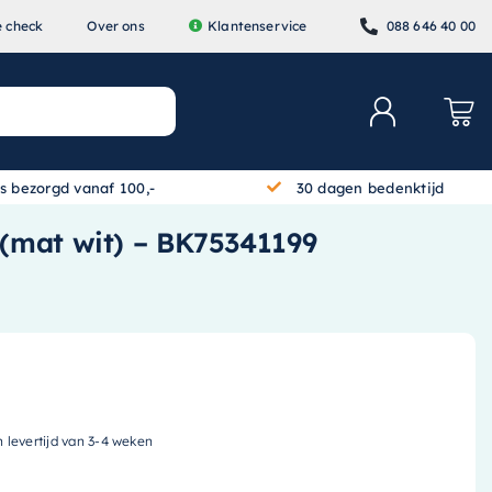
e check
Over ons
Klantenservice
088 646 40 00
is bezorgd vanaf 100,-
30 dagen bedenktijd
 (mat wit) – BK75341199
n levertijd van 3-4 weken