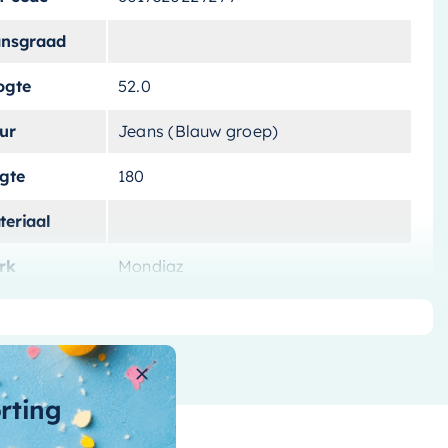
ansgraad
ogte
52.0
ur
Jeans (Blauw groep)
ngte
180
teriaal
rk
Mondiaz
tvoering
Vrijstaand
tal-liters
180 L
ntal-personen
orting
nnenvorm