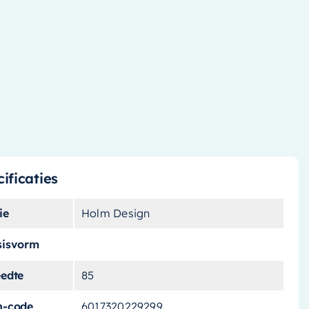
ificaties
ie
Holm Design
sisvorm
eedte
85
n-code
6017320229299