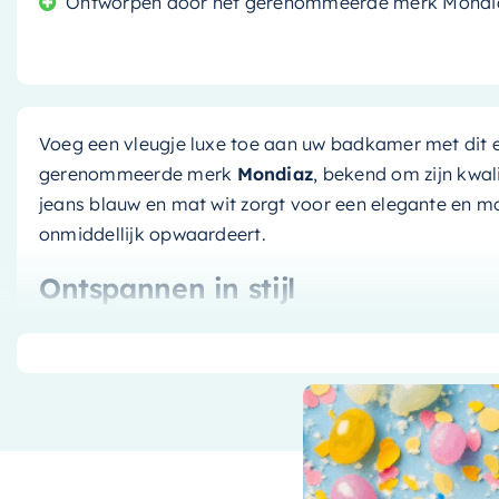
Ontworpen door het gerenommeerde merk Mondiaz, 
Voeg een vleugje luxe toe aan uw badkamer met dit 
gerenommeerde merk
Mondiaz
, bekend om zijn kwali
jeans blauw en mat wit zorgt voor een elegante en m
onmiddellijk opwaardeert.
Ontspannen in stijl
Met zijn royale afmetingen van
180×85 cm
biedt dit 
een ontspannende badervaring. Het stijlvolle design
kleurencombinatie van jeans blauw en mat wit, maakt
badkamer.
Duurzaam en gemakkelijk te insta