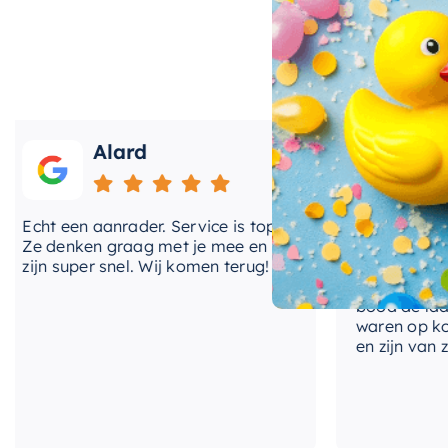
Dit bad is niet alleen mooi om te zien, maar ook uite
hoogwaardig materiaal dat garant staat voor jarenla
dankzij de
vrijstaande montagevorm
gemakkelijk te
keuze is voor zowel nieuwe als gerenoveerde badkam
Alard
Roos
Kies voor de kwaliteit en stijl van
Mondiaz
en geniet 
met dit unieke vrijstaande bad.
ht een aanrader. Service is top!
Onlangs heb ik v
 denken graag met je mee en
kranen van Hotba
jn super snel. Wij komen terug!
BadenVloer. Ik h
prijzen vergeleke
bood de laagste 
waren op korte t
en zijn van zeer 