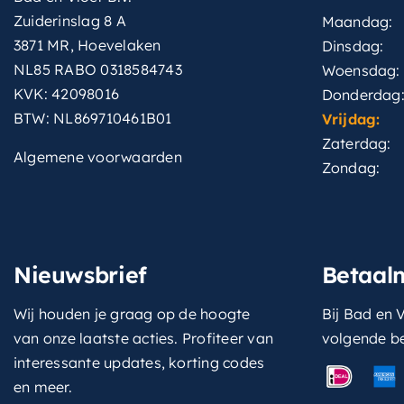
Zuiderinslag 8 A
Maandag:
3871 MR, Hoevelaken
Dinsdag:
NL85 RABO 0318584743
Woensdag:
KVK: 42098016
Donderdag
BTW: NL869710461B01
Vrijdag:
Zaterdag:
Algemene voorwaarden
Zondag:
Nieuwsbrief
Betaal
Wij houden je graag op de hoogte
Bij Bad en V
van onze laatste acties. Profiteer van
volgende b
interessante updates, korting codes
en meer.