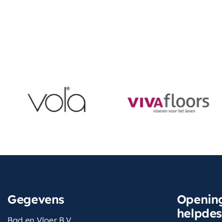
Gegevens
Opening
helpde
Bad en Vloer B.V.