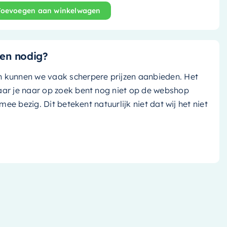
Toevoegen aan winkelwagen
and bad Holm Design - 180x85cm - jeans (blauw)/ talc (ma
en nodig?
n kunnen we vaak scherpere prijzen aanbieden. Het
aar je naar op zoek bent nog niet op de webshop
k mee bezig. Dit betekent natuurlijk niet dat wij het niet