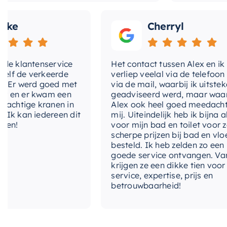
Cherryl
lantenservice
Het contact tussen Alex en ik
e verkeerde
verliep veelal via de telefoon en
 werd goed met
via de mail, waarbij ik uitstekend
 er kwam een
geadviseerd werd, maar waarbij
tige kranen in
Alex ook heel goed meedacht met
an iedereen dit
mij. Uiteindelijk heb ik bijna alles
voor mijn bad en toilet voor zeer
scherpe prijzen bij bad en vloer
besteld. Ik heb zelden zo een
goede service ontvangen. Van mij
krijgen ze een dikke tien voor
service, expertise, prijs en
betrouwbaarheid!