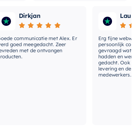
Dirkjan
Laura
 communicatie met Alex. Er
Erg fijne webwinkel,
goed meegedacht. Zeer
persoonlijk contact 
den met de ontvangen
gevraagd wat we nog
cten.
hadden en werd met
gedacht. Ook in de pr
levering en deskundi
medewerkers. Wij zij