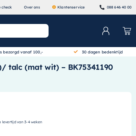
e check
Over ons
Klantenservice
088 646 40 00
is bezorgd vanaf 100,-
30 dagen bedenktijd
)/ talc (mat wit) – BK75341190
n levertijd van 3-4 weken