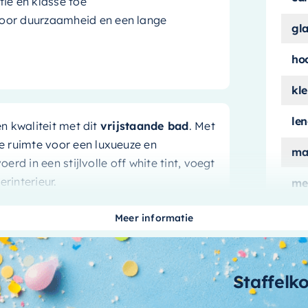
ie en klasse toe
voor duurzaamheid en een lange
gl
ho
kle
le
n kwaliteit met dit
vrijstaande bad
. Met
 ruimte voor een luxueuze en
ma
d in een stijlvolle off white tint, voegt
rinterieur.
me
ui
Meer informatie
aan
kvanger. Het fungeert als een opvallend
een gevoel van ruimte en vrijheid biedt.
aa
Staffelk
en klasse toe aan de ruimte, terwijl de
bi