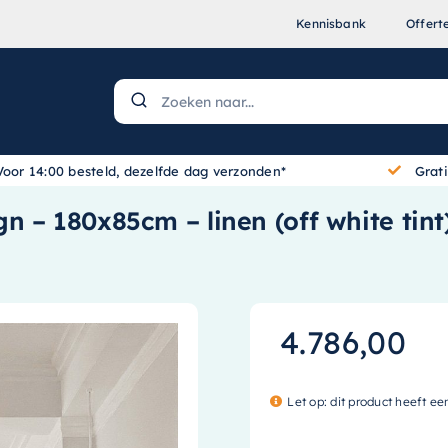
Kennisbank
Offert
Voor 14:00 besteld, dezelfde dag verzonden*
Grat
 – 180x85cm – linen (off white tint
4.786,00
Let op: dit product heeft ee