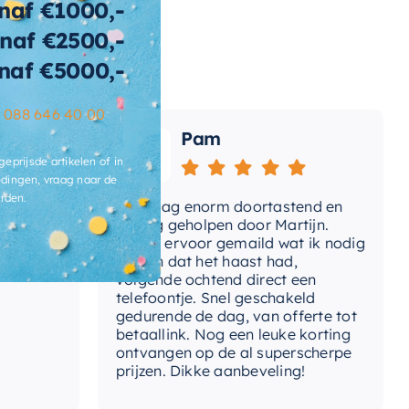
naf €1000,-
naf €2500,-
wicht
160 KG
naf €5000,-
t-afvoerplug
Ja
–
088 646 40 00
ats-
Pam
voergat
geprijsde artikelen of in
brieksgarantie
2 jaar
dingen, vraag naar de
rden.
Vandaag enorm doortastend en
Adv
lusief-sifon
Nee, los bij te bestellen
mdat
prettig geholpen door Martijn.
sup
Avond ervoor gemaild wat ik nodig
Gee
had en dat het haast had,
res
ibacterieel
Ja
volgende ochtend direct een
Wan
telefoontje. Snel geschakeld
ertijd
3-4 weken
gaa
gedurende de dag, van offerte tot
betaallink. Nog een leuke korting
Top
ontvangen op de al superscherpe
prijzen. Dikke aanbeveling!