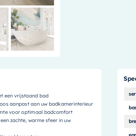
Spec
ser
t een vrijstaand bad
dloos aanpast aan uw badkamerinterieur
ba
imte voor optimaal badcomfort
e een zachte, warme sfeer in uw
br
ea