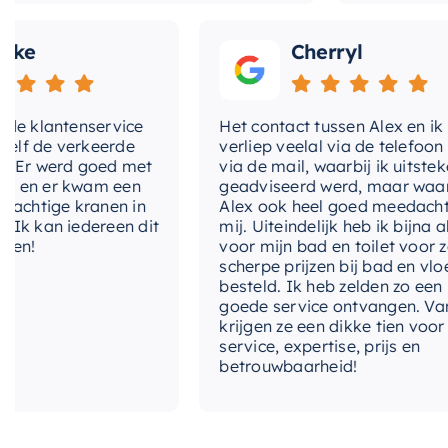
Cherryl
klantenservice
Het contact tussen Alex en ik
de verkeerde
verliep veelal via de telefoon en
 werd goed met
via de mail, waarbij ik uitstekend
 er kwam een
geadviseerd werd, maar waarbij
tige kranen in
Alex ook heel goed meedacht met
an iedereen dit
mij. Uiteindelijk heb ik bijna alles
voor mijn bad en toilet voor zeer
scherpe prijzen bij bad en vloer
besteld. Ik heb zelden zo een
goede service ontvangen. Van mij
krijgen ze een dikke tien voor
service, expertise, prijs en
betrouwbaarheid!