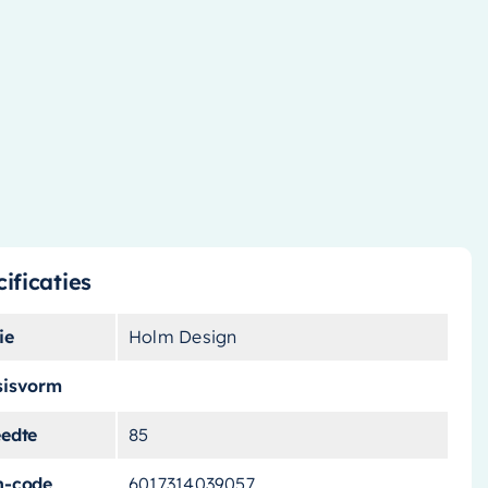
ificaties
ie
Holm Design
sisvorm
eedte
85
n-code
6017314039057