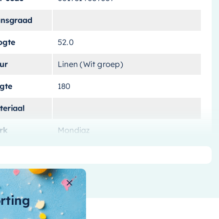
ansgraad
ogte
52.0
ur
Linen (Wit groep)
ngte
180
teriaal
rk
Mondiaz
tvoering
Vrijstaand
tal-liters
180 L
ntal-personen
orting
nnenvorm