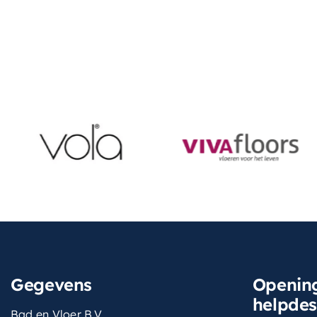
Gegevens
Opening
helpde
Bad en Vloer B.V.