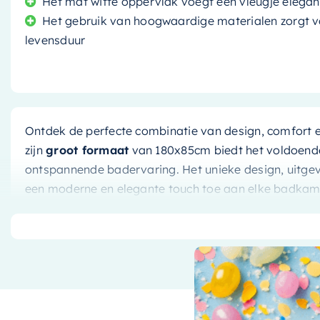
Het mat witte oppervlak voegt een vleugje elegant
Het gebruik van hoogwaardige materialen zorgt 
levensduur
Ontdek de perfecte combinatie van design, comfort e
zijn
groot formaat
van 180x85cm biedt het voldoende
ontspannende badervaring. Het unieke design, uitgevoer
een moderne en elegante touch toe aan elke badkame
Stijlvol design ontmoet comfort
Met zijn vrijstaande ontwerp is dit bad een echte bli
middelpunt in uw badkamer, terwijl het tegelijkertijd 
Het
mat witte
oppervlak voegt een vleugje elegantie 