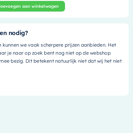
Toevoegen aan winkelwagen
nd bad Holm Design - 180x85cm - linen (off white tint)/ t
en nodig?
n kunnen we vaak scherpere prijzen aanbieden. Het
aar je naar op zoek bent nog niet op de webshop
k mee bezig. Dit betekent natuurlijk niet dat wij het niet