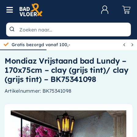
Skip to content
Toggle Navigation
Klantenservice
Wastafels


Gratis bezorgd vanaf 100,-
Toiletten
Mondiaz Vrijstaand bad Lundy –
Spiegels
170x75cm – clay (grijs tint)/ clay
Kranen
(grijs tint) – BK75341098
Douche
Artikelnummer:
BK75341098
Badkamermeubels
Baden
Radiatoren