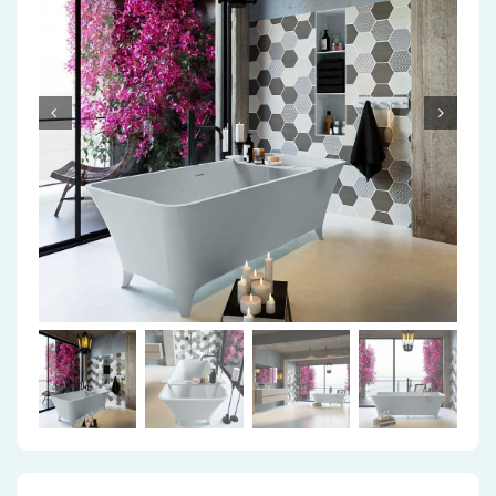
Accessoires
Installatiemateriaal
Klimaatbeheersing
PVC
Tegels