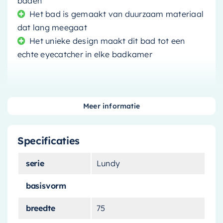
baden
Het bad is gemaakt van duurzaam materiaal
dat lang meegaat
Het unieke design maakt dit bad tot een
echte eyecatcher in elke badkamer
Meer informatie
Transformeer uw badkamer tot een oase van
rust en ontspanning met dit prachtige
Specificaties
vrijstaande bad
. Met zijn unieke design en
subtiele
grijstint
past dit bad perfect in elke
serie
Lundy
moderne badkamer.
basisvorm
Luxe en comfort
breedte
75