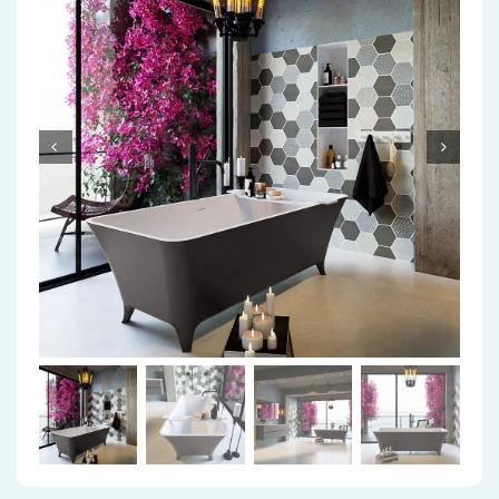
Accessoires
Installatiemateriaal
Klimaatbeheersing
PVC
Tegels