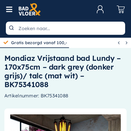
Skip to content
Toggle Navigation
Klantenservice
Wastafels


Gratis bezorgd vanaf 100,-
Toiletten
Mondiaz Vrijstaand bad Lundy –
Spiegels
170x75cm – dark grey (donker
Kranen
grijs)/ talc (mat wit) –
BK75341088
Douche
Artikelnummer:
BK75341088
Badkamermeubels
Baden
Radiatoren