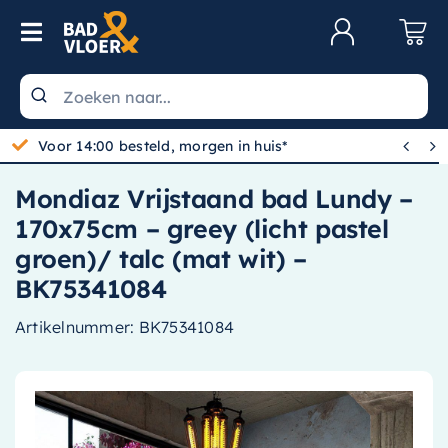
Skip to content
Toggle Navigation
Klantenservice
Wastafels


Gratis bezorgd vanaf 100,-
Toiletten
Mondiaz Vrijstaand bad Lundy –
Spiegels
170x75cm – greey (licht pastel
Kranen
groen)/ talc (mat wit) –
BK75341084
Douche
Artikelnummer:
BK75341084
Badkamermeubels
Baden
Radiatoren