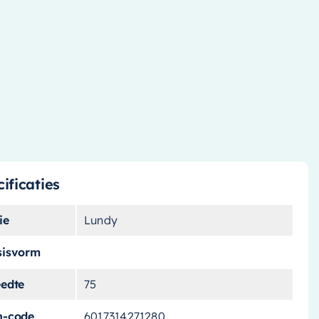
ificaties
ie
Lundy
sisvorm
eedte
75
n-code
6017314271280