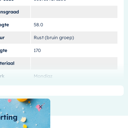
ansgraad
ogte
58.0
ur
Rust (bruin groep)
ngte
170
teriaal
rk
Mondiaz
tvoering
Vrijstaand
tal-liters
201 L
ntal-personen
orting
nnenvorm