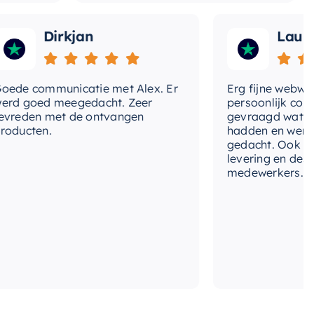
Dirkjan
Laura
communicatie met Alex. Er
Erg fijne webwinkel,
goed meegedacht. Zeer
persoonlijk contact g
den met de ontvangen
gevraagd wat we nog
ten.
hadden en werd met
gedacht. Ook in de pri
levering en deskundi
medewerkers. Wij zijn