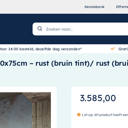
Kennisbank
Offert
Voor 14:00 besteld, dezelfde dag verzonden*
Grat
x75cm – rust (bruin tint)/ rust (bru
3.585,00
Let op: dit product heeft ee