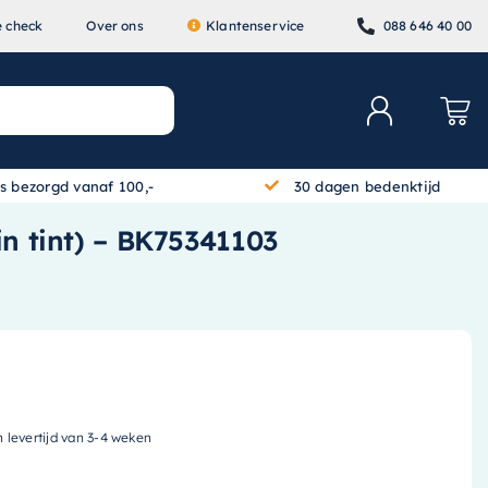
e check
Over ons
Klantenservice
088 646 40 00
is bezorgd vanaf 100,-
30 dagen bedenktijd
in tint) – BK75341103
n levertijd van 3-4 weken