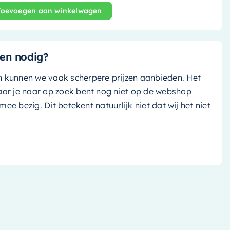
Toevoegen aan winkelwagen
nd bad Lundy - 170x75cm - rust (bruin tint)/ rust (bruin ti
en nodig?
n kunnen we vaak scherpere prijzen aanbieden. Het
aar je naar op zoek bent nog niet op de webshop
k mee bezig. Dit betekent natuurlijk niet dat wij het niet