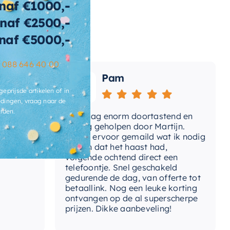
naf €1000,-
naf €2500,-
wicht
128 KG
naf €5000,-
t-afvoerplug
Ja
–
088 646 40 00
ats-
Pam
voergat
geprijsde artikelen of in
brieksgarantie
2 jaar
dingen, vraag naar de
rden.
Vandaag enorm doortastend en
Adv
lusief-sifon
Nee, los bij te bestellen
dat
prettig geholpen door Martijn.
sup
Avond ervoor gemaild wat ik nodig
Gee
had en dat het haast had,
res
ibacterieel
Ja
volgende ochtend direct een
Wan
telefoontje. Snel geschakeld
ertijd
3-4 weken
gaa
gedurende de dag, van offerte tot
betaallink. Nog een leuke korting
Top
ontvangen op de al superscherpe
prijzen. Dikke aanbeveling!