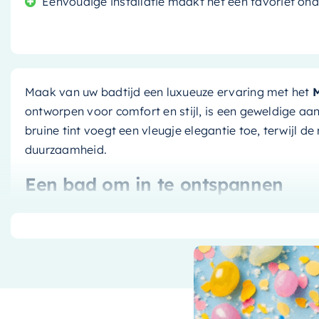
Eenvoudige installatie maakt het een favoriet ond
Maak van uw badtijd een luxueuze ervaring met het
M
ontworpen voor comfort en stijl, is een geweldige aa
bruine tint voegt een vleugje elegantie toe, terwijl d
duurzaamheid.
Een bad om in te ontspannen
Met zijn ruime afmetingen van
170x75cm
, biedt het
leunen en te ontspannen. Of u nu geniet van een snell
ruimte en het comfort die dit bad biedt, waarderen.
Kwaliteit en stijl waarop u kunt 