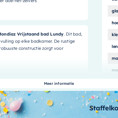
er doe-het-zelvers
gl
ho
ondiaz Vrijstaand bad Lundy
. Dit bad,
kle
nvulling op elke badkamer. De rustige
le
e robuuste constructie zorgt voor
ma
me
ui
 bad voldoende ruimte om achterover te
Meer informatie
e douche of een lang bad, u zult de
aan
aa
Staffelk
vertrouwen
bi