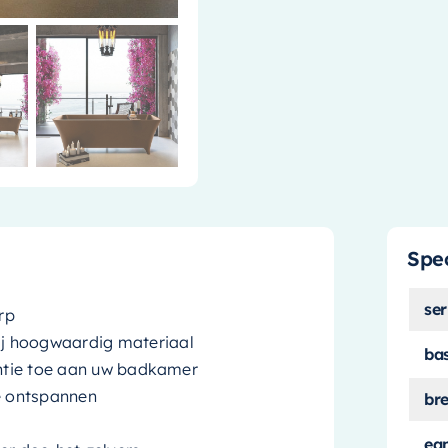
Spec
ser
rp
j hoogwaardig materiaal
ba
antie toe aan uw badkamer
e ontspannen
br
ea