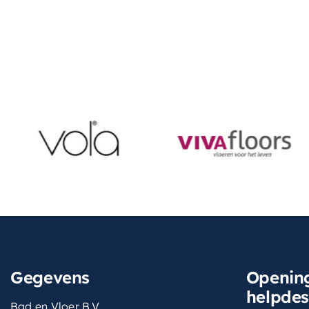
Gegevens
Opening
helpde
Bad en Vloer B.V.