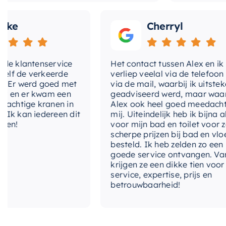
Cherryl
lantenservice
Het contact tussen Alex en ik
e verkeerde
verliep veelal via de telefoon en
 werd goed met
via de mail, waarbij ik uitstekend
 er kwam een
geadviseerd werd, maar waarbij
tige kranen in
Alex ook heel goed meedacht met
an iedereen dit
mij. Uiteindelijk heb ik bijna alles
voor mijn bad en toilet voor zeer
scherpe prijzen bij bad en vloer
besteld. Ik heb zelden zo een
goede service ontvangen. Van mij
krijgen ze een dikke tien voor
service, expertise, prijs en
betrouwbaarheid!