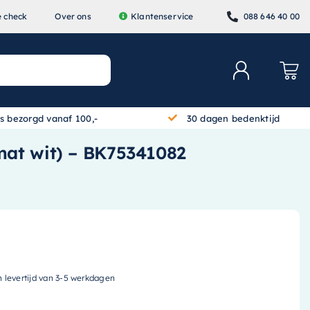
e check
Over ons
Klantenservice
088 646 40 00
is bezorgd vanaf 100,-
30 dagen bedenktijd
mat wit) – BK75341082
n levertijd van 3-5 werkdagen