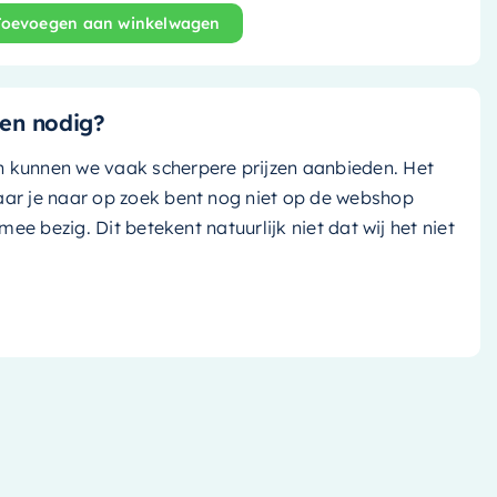
Toevoegen aan winkelwagen
and bad Lundy - 170x75cm - urban (mat zwart)/ talc (mat 
en nodig?
n kunnen we vaak scherpere prijzen aanbieden. Het
aar je naar op zoek bent nog niet op de webshop
k mee bezig. Dit betekent natuurlijk niet dat wij het niet