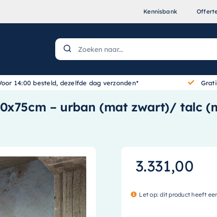
Kennisbank
Offert
Voor 14:00 besteld, dezelfde dag verzonden*
Grat
0x75cm – urban (mat zwart)/ talc (
3.331,00
Let op: dit product heeft ee