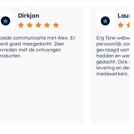
Dirkjan
Laura
 communicatie met Alex. Er
Erg fijne webwinkel,
goed meegedacht. Zeer
persoonlijk contact 
den met de ontvangen
gevraagd wat we nog
ten.
hadden en werd met
gedacht. Ook in de pri
levering en deskundi
medewerkers. Wij zijn