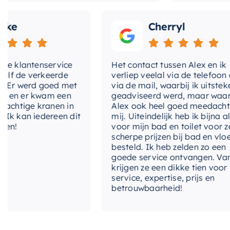
Cherryl
lantenservice
Het contact tussen Alex en ik
e verkeerde
verliep veelal via de telefoon en
 werd goed met
via de mail, waarbij ik uitstekend
 er kwam een
geadviseerd werd, maar waarbij
tige kranen in
Alex ook heel goed meedacht met
an iedereen dit
mij. Uiteindelijk heb ik bijna alles
voor mijn bad en toilet voor zeer
scherpe prijzen bij bad en vloer
besteld. Ik heb zelden zo een
goede service ontvangen. Van mij
krijgen ze een dikke tien voor
service, expertise, prijs en
betrouwbaarheid!