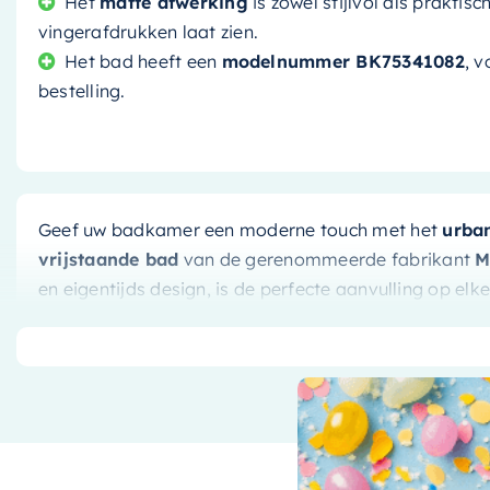
Het
matte afwerking
is zowel stijlvol als praktis
vingerafdrukken laat zien.
Het bad heeft een
modelnummer BK75341082
, v
bestelling.
Geef uw badkamer een moderne touch met het
urban
vrijstaande bad
van de gerenommeerde fabrikant
M
en eigentijds design, is de perfecte aanvulling op e
Comfort en stijl in één
Met zijn royale afmetingen van 170 x 75 cm, biedt di
ontspannende duik. De
unieke combinatie van urba
vleugje glamour toe aan uw badkamer, terwijl de matt