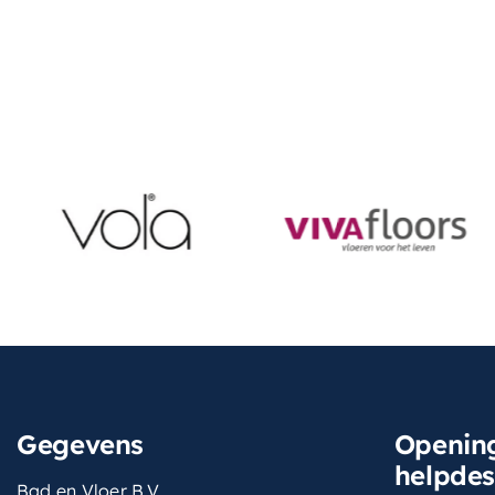
Gegevens
Opening
helpde
Bad en Vloer B.V.