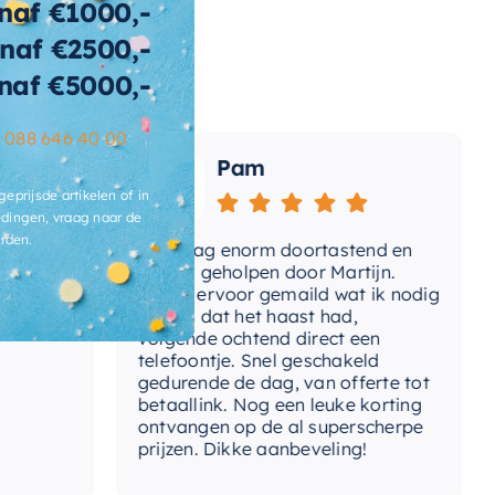
naf €1000,-
naf €2500,-
wicht
128 KG
naf €5000,-
t-afvoerplug
Ja
–
088 646 40 00
ats-
Pam
voergat
geprijsde artikelen of in
brieksgarantie
2 jaar
dingen, vraag naar de
rden.
Vandaag enorm doortastend en
Adv
lusief-sifon
Nee, los bij te bestellen
mdat
prettig geholpen door Martijn.
sup
Avond ervoor gemaild wat ik nodig
Gee
had en dat het haast had,
res
ibacterieel
Ja
volgende ochtend direct een
Wan
telefoontje. Snel geschakeld
ertijd
3-5 werkdagen
gaa
gedurende de dag, van offerte tot
betaallink. Nog een leuke korting
Top
ontvangen op de al superscherpe
prijzen. Dikke aanbeveling!