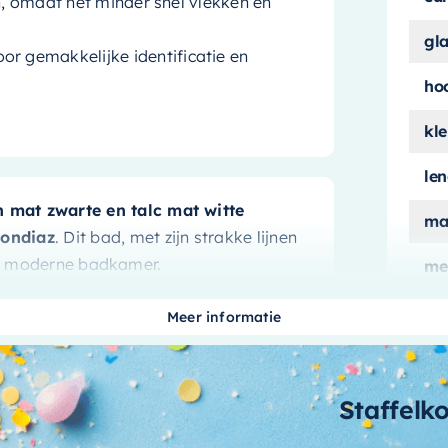
ch, omdat het minder snel vlekken en
gl
oor gemakkelijke identificatie en
ho
kle
le
 mat zwarte en talc mat witte
ma
ondiaz
. Dit bad, met zijn strakke lijnen
lke moderne badkamer.
me
ui
Meer informatie
aan
t bad voldoende ruimte voor een
n mat zwart en talc mat wit
voegt een
aa
Staffelk
e afwerking zorgt voor een stijlvolle en
bi