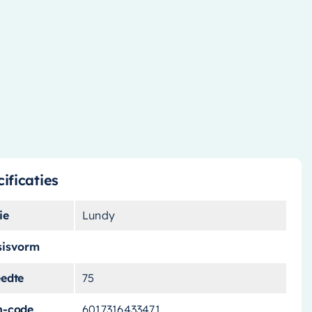
ificaties
ie
Lundy
sisvorm
eedte
75
n-code
6017316433471