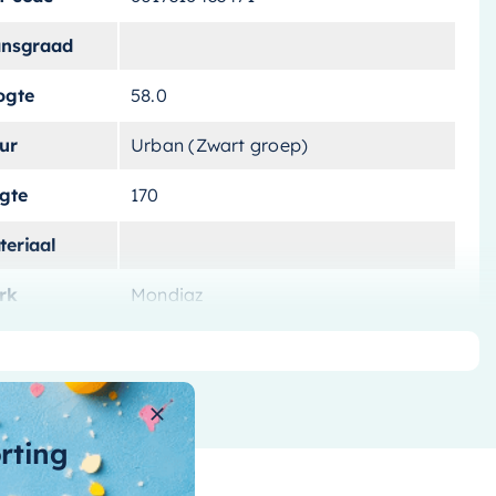
ansgraad
ogte
58.0
ur
Urban (Zwart groep)
ngte
170
teriaal
rk
Mondiaz
tvoering
Vrijstaand
tal-liters
201 L
ntal-personen
orting
nnenvorm