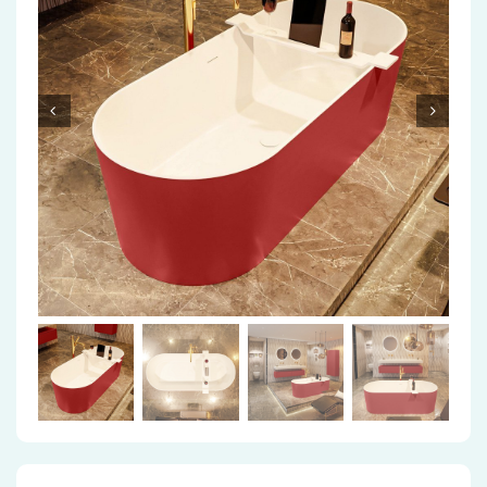
Accessoires
Installatiemateriaal
Klimaatbeheersing
PVC
Tegels