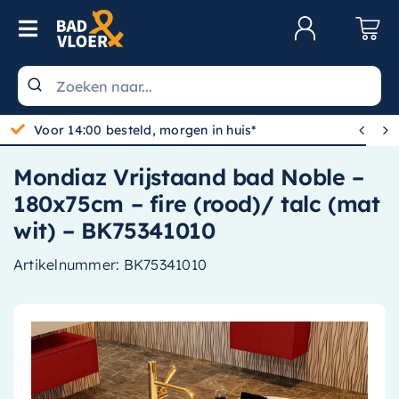
Skip to content
Toggle Navigation
Klantenservice
Wastafels


Gratis bezorgd vanaf 100,-
Toiletten
Mondiaz Vrijstaand bad Noble –
Spiegels
180x75cm – fire (rood)/ talc (mat
Kranen
wit) – BK75341010
Douche
Artikelnummer:
BK75341010
Badkamermeubels
Baden
Radiatoren