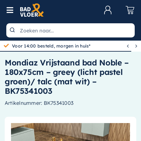
Skip to content
Toggle Navigation
Klantenservice
Wastafels


Gratis bezorgd vanaf 100,-
Toiletten
Mondiaz Vrijstaand bad Noble –
Spiegels
180x75cm – greey (licht pastel
Kranen
groen)/ talc (mat wit) –
BK75341003
Douche
Artikelnummer:
BK75341003
Badkamermeubels
Baden
Radiatoren