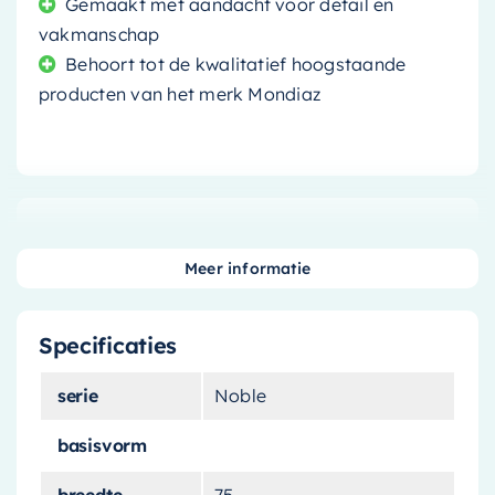
Gemaakt met aandacht voor detail en
vakmanschap
Behoort tot de kwalitatief hoogstaande
producten van het merk Mondiaz
Ontdek de perfecte combinatie van stijl, comfort
en luxe met het
vrijstaande bad Noble
.
Meer informatie
Ontworpen met aandacht voor detail en
vakmanschap, is dit bad een echte blikvanger
Specificaties
en een prachtige toevoeging aan elke
badkamer.
serie
Noble
Een luxe badervaring
basisvorm
breedte
75