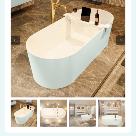
Accessoires
Installatiemateriaal
Klimaatbeheersing
PVC
Tegels