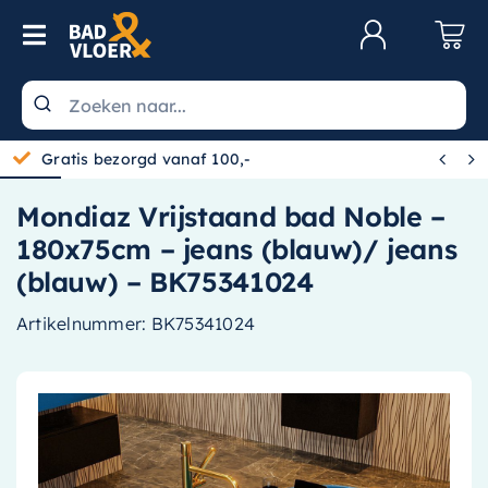
Skip to content
Toggle Navigation
Klantenservice
Wastafels


Gratis bezorgd vanaf 100,-
Toiletten
Mondiaz Vrijstaand bad Noble –
Spiegels
180x75cm – jeans (blauw)/ jeans
Kranen
(blauw) – BK75341024
Douche
Artikelnummer:
BK75341024
Badkamermeubels
Baden
Radiatoren