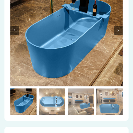
Accessoires
Installatiemateriaal
Klimaatbeheersing
PVC
Tegels