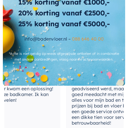
Noble vrijstaand bad
en geniet van een luxe
15% korting vanaf €1000,-
binnenvorm
badervaring in uw eigen huis.
20% korting vanaf €2500,-
gewicht
145 KG
25% korting vanaf €5000,-
Wat andere over ons zeggen
met-afvoerplug
Ja
info@badenvloer.nl –
088 646 40 00
plaats-
Cherryl
afvoergat
*Actie is niet geldig op reeds afgeprijsde artikelen of in combinatie
met andere aanbiedingen, vraag naar de actievoorwaarden.
fabrieksgarantie
2 jaar
inclusief-sifon
Nee, los bij te bestellen
nservice meegemaakt!
Het contact tussen Alex en ik
gekocht. Er werd goed
de telefoon en via de mail, w
antibacterieel
Ja
 kwam een oplossing!
geadviseerd werd, maar waa
ze badkamer. Ik kan
goed meedacht met mij. Uitei
elen!
alles voor mijn bad en toile
levertijd
3-4 weken
prijzen bij bad en vloer best
een goede service ontvangen
een dikke tien voor service, 
betrouwbaarheid!