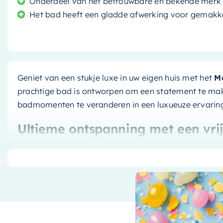
Onderdeel van het betrouwbare en bekende merk
Het bad heeft een gladde afwerking voor gemakke
Geniet van een stukje luxe in uw eigen huis met het
M
prachtige bad is ontworpen om een statement te ma
badmomenten te veranderen in een luxueuze ervarin
Ultieme ontspanning met een vri
Met zijn royale afmetingen van
180x75cm
biedt het 
voor een comfortabele en ontspannen badsessie. Het
elegante stijl en zorgt voor een visueel aantrekkelij
Duurzaam en Stijlvol