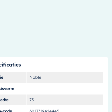
ificaties
ie
Noble
sisvorm
eedte
75
n-code
6017319424445