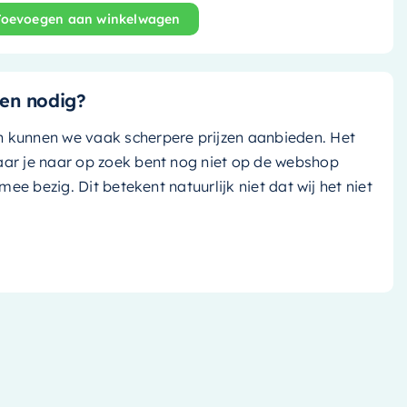
Toevoegen aan winkelwagen
nd bad Noble - 180x75cm - linen (off white tint)/ linen (of
en nodig?
n kunnen we vaak scherpere prijzen aanbieden. Het
aar je naar op zoek bent nog niet op de webshop
k mee bezig. Dit betekent natuurlijk niet dat wij het niet