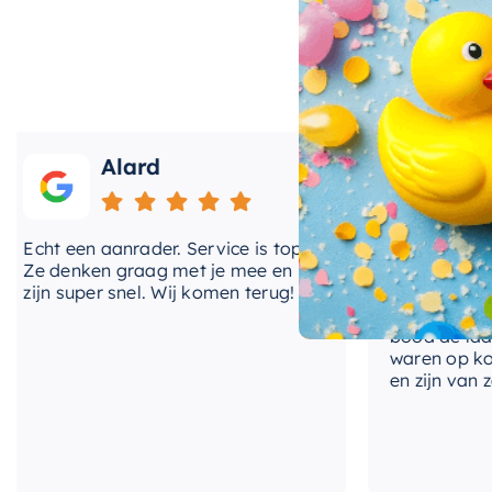
Gemaakt van
hoogwaardig linen
, garandeert dit ba
verliezen. De
off white
kleur geeft het bad een stijlvo
te combineren met verschillende interieurstijlen en 
merk Mondiaz, bent u verzekerd van kwaliteit en duu
Alard
Roos
Naast de esthetische voordelen, is het
Mondiaz Nobl
gladde oppervlak is gemakkelijk schoon te maken en
duurzaamheid van het product. Met de Mondiaz Nobl
ht een aanrader. Service is top!
Onlangs heb ik v
badkamer een luxueuze spa in uw eigen huis.
e denken graag met je mee en
kranen van Hotba
jn super snel. Wij komen terug!
BadenVloer. Ik h
prijzen vergelek
bood de laagste 
waren op korte t
en zijn van zeer 