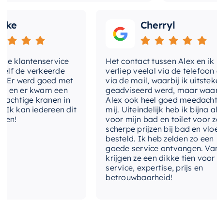
Cherryl
klantenservice
Het contact tussen Alex en ik
de verkeerde
verliep veelal via de telefoon en
 werd goed met
via de mail, waarbij ik uitstekend
 er kwam een
geadviseerd werd, maar waarbij
tige kranen in
Alex ook heel goed meedacht met
an iedereen dit
mij. Uiteindelijk heb ik bijna alles
voor mijn bad en toilet voor zeer
scherpe prijzen bij bad en vloer
besteld. Ik heb zelden zo een
goede service ontvangen. Van mij
krijgen ze een dikke tien voor
service, expertise, prijs en
betrouwbaarheid!