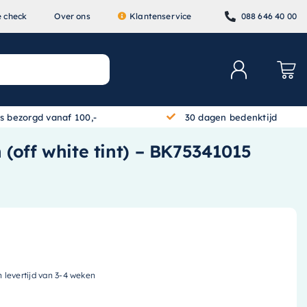
e check
Over ons
Klantenservice
088 646 40 00
is bezorgd vanaf 100,-
30 dagen bedenktijd
 (off white tint) – BK75341015
n levertijd van 3-4 weken