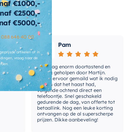
naf €1000,-
naf €2500,-
wicht
145 KG
naf €5000,-
t-afvoerplug
Ja
–
088 646 40 00
ats-
Pam
voergat
geprijsde artikelen of in
brieksgarantie
2 jaar
dingen, vraag naar de
rden.
Vandaag enorm doortastend en
Adv
lusief-sifon
Nee, los bij te bestellen
mdat
prettig geholpen door Martijn.
sup
Avond ervoor gemaild wat ik nodig
Gee
had en dat het haast had,
res
ibacterieel
Ja
volgende ochtend direct een
Wan
telefoontje. Snel geschakeld
ertijd
3-4 weken
gaa
gedurende de dag, van offerte tot
betaallink. Nog een leuke korting
Top
ontvangen op de al superscherpe
prijzen. Dikke aanbeveling!