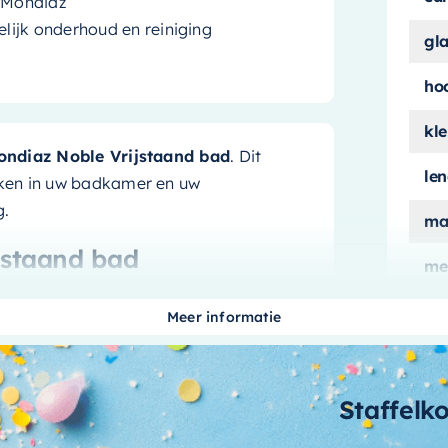
 Mondiaz
lijk onderhoud en reiniging
gl
ho
kle
ondiaz Noble Vrijstaand bad
. Dit
le
ken in uw badkamer en uw
g.
ma
jstaand bad
me
ui
Mondiaz Noble bad voldoende ruimte
Meer informatie
 vrijstaande ontwerp benadrukt de
aan
k middelpunt in elke badkamer.
aa
Staffelk
bi