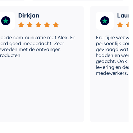
Dirkjan
Laura
 communicatie met Alex. Er
Erg fijne webwinkel,
goed meegedacht. Zeer
persoonlijk contact 
den met de ontvangen
gevraagd wat we nog
cten.
hadden en werd met
gedacht. Ook in de pr
levering en deskundi
medewerkers. Wij zij