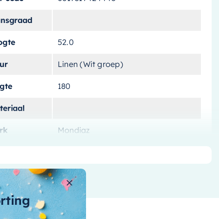
ansgraad
ogte
52.0
ur
Linen (Wit groep)
ngte
180
teriaal
rk
Mondiaz
tvoering
Vrijstaand
tal-liters
230 l
ntal-personen
orting
nnenvorm