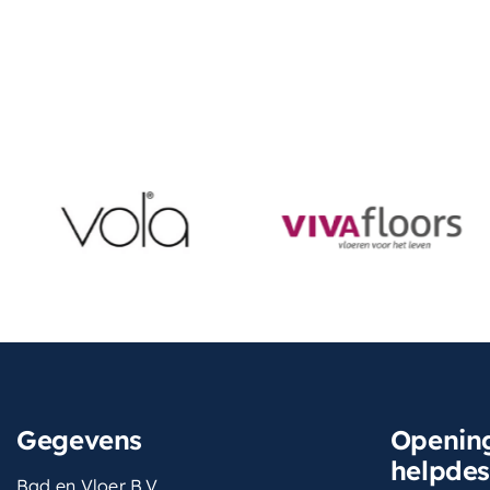
Gegevens
Opening
helpde
Bad en Vloer B.V.