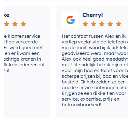
Cherryl
lantenservice
Het contact tussen Alex en ik
e verkeerde
verliep veelal via de telefoon en
 werd goed met
via de mail, waarbij ik uitstekend
 er kwam een
geadviseerd werd, maar waarbij
tige kranen in
Alex ook heel goed meedacht met
an iedereen dit
mij. Uiteindelijk heb ik bijna alles
voor mijn bad en toilet voor zeer
scherpe prijzen bij bad en vloer
besteld. Ik heb zelden zo een
goede service ontvangen. Van mij
krijgen ze een dikke tien voor
service, expertise, prijs en
betrouwbaarheid!