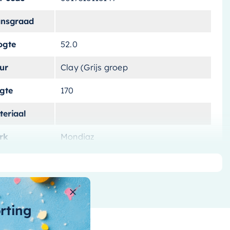
ansgraad
ogte
52.0
ur
Clay (Grijs groep
ngte
170
teriaal
rk
Mondiaz
tvoering
Vrijstaand
tal-liters
190 L
ntal-personen
orting
nnenvorm