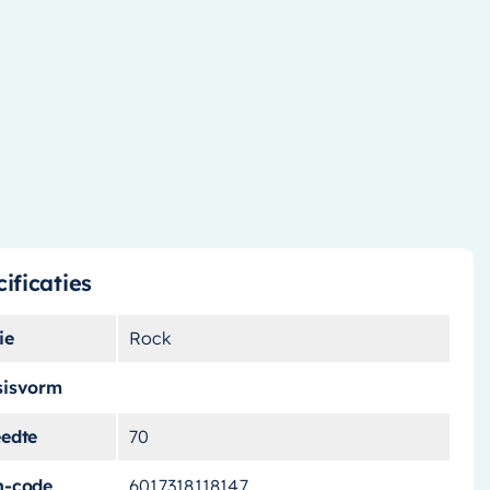
ificaties
ie
Rock
sisvorm
eedte
70
n-code
6017318118147