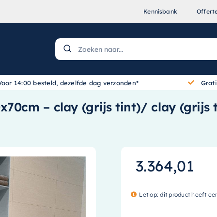
Kennisbank
Offert
Voor 14:00 besteld, dezelfde dag verzonden*
Grat
0cm – clay (grijs tint)/ clay (grijs
3.364,01
Let op: dit product heeft ee