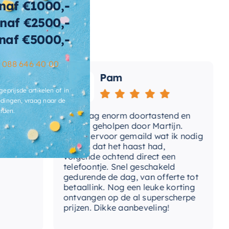
naf €1000,-
naf €2500,-
wicht
128 KG
naf €5000,-
t-afvoerplug
Ja
–
088 646 40 00
ats-
Pam
voergat
geprijsde artikelen of in
brieksgarantie
2 jaar
dingen, vraag naar de
rden.
Vandaag enorm doortastend en
Adv
lusief-sifon
Nee, los bij te bestellen
dat
prettig geholpen door Martijn.
sup
Avond ervoor gemaild wat ik nodig
Gee
had en dat het haast had,
res
ibacterieel
Ja
volgende ochtend direct een
Wan
telefoontje. Snel geschakeld
ertijd
3-4 weken
gaa
gedurende de dag, van offerte tot
betaallink. Nog een leuke korting
Top
ontvangen op de al superscherpe
prijzen. Dikke aanbeveling!