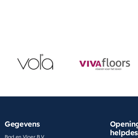
Gegevens
Opening
helpde
Bad en Vloer B.V.