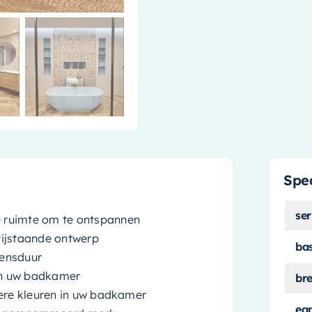
Spec
ser
 ruimte om te ontspannen
vrijstaande ontwerp
ba
vensduur
aan uw badkamer
br
dere kleuren in uw badkamer
ea