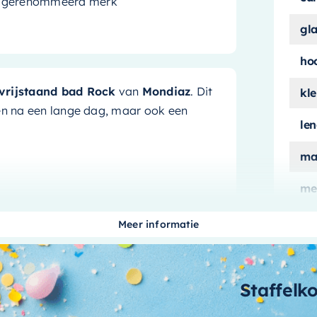
en gerenommeerd merk
gl
ho
vrijstaand bad Rock
van
Mondiaz
. Dit
kle
nen na een lange dag, maar ook een
le
ma
me
oldoende ruimte om comfortabel te
ui
eid bad, je zult altijd kunnen genieten
Meer informatie
en zorgt de
grijze kleur
voor een
aan
aa
Staffelk
ijk
bi