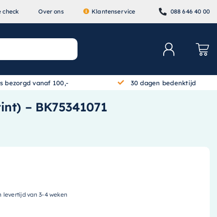
e check
Over ons
Klantenservice
088 646 40 00
is bezorgd vanaf 100,-
30 dagen bedenktijd
 tint) – BK75341071
n levertijd van 3-4 weken