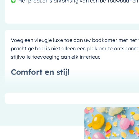
Het product is afkomstig van een betrouwbaar 
Voeg een vleugje luxe toe aan uw badkamer met het
prachtige bad is niet alleen een plek om te ontspan
stijlvolle toevoeging aan elk interieur.
Comfort en stijl
Met een ruim formaat van
170x70cm
biedt dit bad v
baden. Of je nu een snelle douche neemt of een uitgebr
van het comfort dat dit bad te bieden heeft. Bovendi
rustgevende en stijlvolle uitstraling.
Duurzaam en onderhoudsvriendel