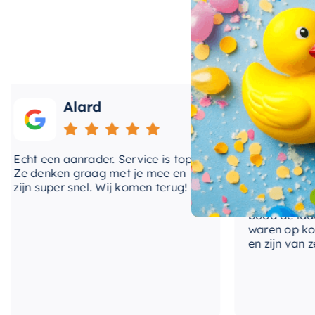
Dit bad is vervaardigd uit duurzaam en onderhoudsvri
lange levensduur. Het is daarmee een investering waar
Bovendien is het bad dankzij het vrijstaande ontwerp 
Verrijk je badkamer met het vrijstaand bad Rock van
Alard
Roos
comfort, stijl en duurzaamheid.
ht een aanrader. Service is top!
Onlangs heb ik ve
 denken graag met je mee en
kranen van Hotba
jn super snel. Wij komen terug!
BadenVloer. Ik h
prijzen vergeleke
bood de laagste p
waren op korte t
en zijn van zeer g