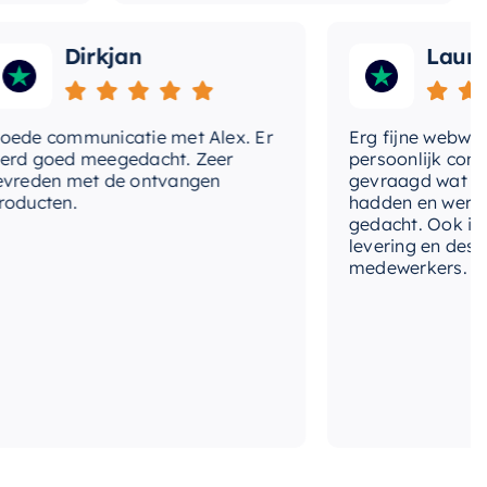
Dirkjan
Laura
communicatie met Alex. Er
Erg fijne webwinkel,
goed meegedacht. Zeer
persoonlijk contact g
en met de ontvangen
gevraagd wat we nog
ten.
hadden en werd met
gedacht. Ook in de pri
levering en deskundi
medewerkers. Wij zijn