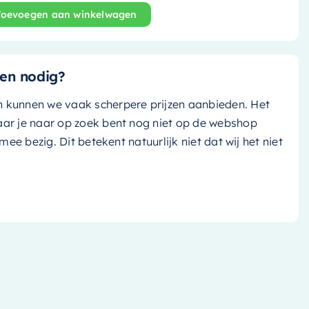
Toevoegen aan winkelwagen
nd bad Rock - 170x70cm - clay (grijs tint)/ clay (grijs tin
en nodig?
n kunnen we vaak scherpere prijzen aanbieden. Het
aar je naar op zoek bent nog niet op de webshop
k mee bezig. Dit betekent natuurlijk niet dat wij het niet