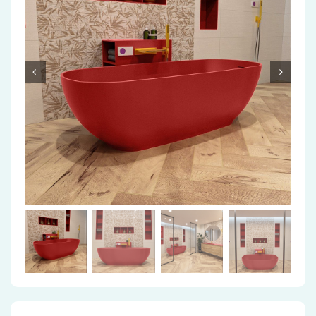
Accessoires
Installatiemateriaal
Klimaatbeheersing
PVC
Tegels