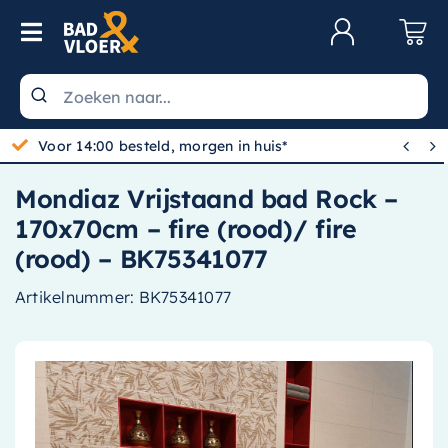
Skip to content
Toggle Navigation
Klantenservice
Wastafels


Gratis bezorgd vanaf 100,-
Toiletten
Mondiaz Vrijstaand bad Rock –
Spiegels
170x70cm – fire (rood)/ fire
Kranen
(rood) – BK75341077
Douche
Artikelnummer:
BK75341077
Badkamermeubels
Baden
Radiatoren