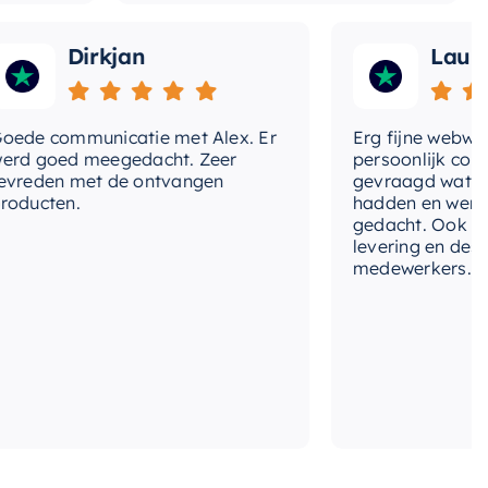
Dirkjan
Laura
 communicatie met Alex. Er
Erg fijne webwinkel,
goed meegedacht. Zeer
persoonlijk contact 
den met de ontvangen
gevraagd wat we nog
cten.
hadden en werd met
gedacht. Ook in de pr
levering en deskundi
medewerkers. Wij zij