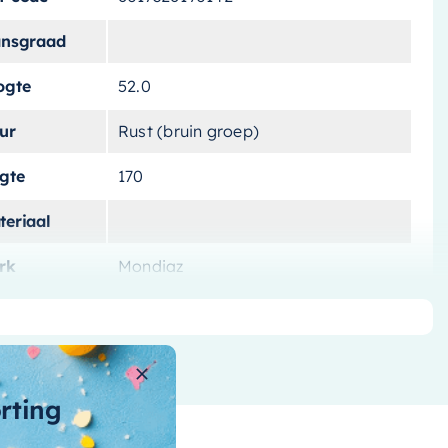
ansgraad
ogte
52.0
ur
Rust (bruin groep)
ngte
170
teriaal
rk
Mondiaz
tvoering
Vrijstaand
tal-liters
190 L
ntal-personen
orting
nnenvorm