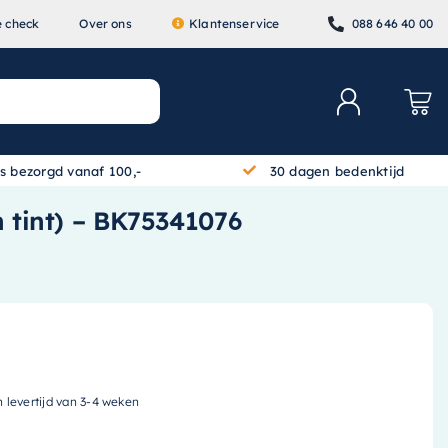
e check
Over ons
Klantenservice
088 646 40 00
is bezorgd vanaf 100,-
30 dagen bedenktijd
n tint) – BK75341076
n levertijd van 3-4 weken