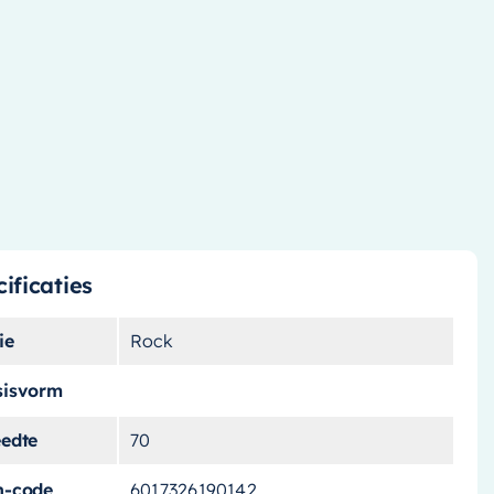
ificaties
ie
Rock
sisvorm
eedte
70
n-code
6017326190142