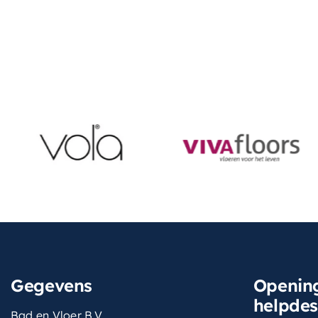
Gegevens
Opening
helpde
Bad en Vloer B.V.