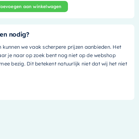
Toevoegen aan winkelwagen
nd bad Rock - 170x70cm - rust (bruin tint)/ rust (bruin ti
en nodig?
n kunnen we vaak scherpere prijzen aanbieden. Het
aar je naar op zoek bent nog niet op de webshop
k mee bezig. Dit betekent natuurlijk niet dat wij het niet