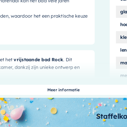
ateriaal kan het bad vele jaren
gl
uden, waardoor het een praktische keuze
ho
kle
le
et het
vrijstaande bad Rock
. Dit
ma
kamer, dankzij zijn unieke ontwerp en
me
ui
Meer informatie
aan
aardoor u voldoende ruimte heeft om te
f gewoon wilt genieten van een rustige
aa
Staffelk
bi