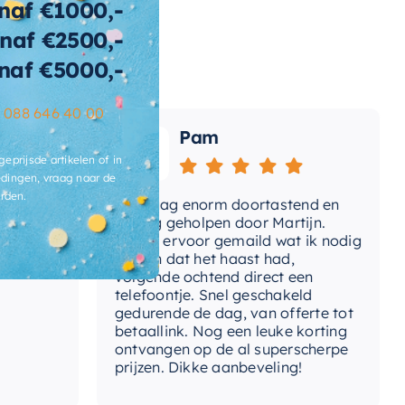
naf €1000,-
naf €2500,-
wicht
128 KG
naf €5000,-
t-afvoerplug
Ja
–
088 646 40 00
ats-
Pam
voergat
geprijsde artikelen of in
brieksgarantie
2 jaar
dingen, vraag naar de
rden.
Vandaag enorm doortastend en
Adv
lusief-sifon
Nee, los bij te bestellen
mdat
prettig geholpen door Martijn.
sup
Avond ervoor gemaild wat ik nodig
Gee
had en dat het haast had,
res
ibacterieel
Ja
volgende ochtend direct een
Wan
telefoontje. Snel geschakeld
ertijd
3-4 weken
gaa
gedurende de dag, van offerte tot
betaallink. Nog een leuke korting
Top
ontvangen op de al superscherpe
prijzen. Dikke aanbeveling!