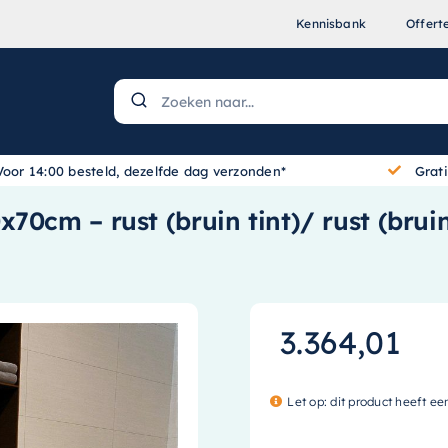
Kennisbank
Offert
Voor 14:00 besteld, dezelfde dag verzonden*
Grat
70cm – rust (bruin tint)/ rust (brui
3.364,01
Let op: dit product heeft ee