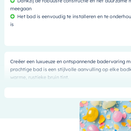
Dankzij de robuuste constructie en het duurzame m
meegaan
Het bad is eenvoudig te installeren en te onderho
is
Creëer een luxueuze en ontspannende badervaring m
prachtige bad is een stijlvolle aanvulling op elke bad
warme, rustieke bruin tint.
Ervaar het ultieme comfort
Dit bad biedt een royale afmeting van
170x70cm
, w
ontspannen. Of u nu na een lange dag wilt relaxen, o
ochtend, dit bad biedt het ultieme comfort.