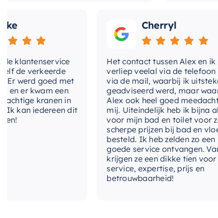
Cherryl
lantenservice
Het contact tussen Alex en ik
de verkeerde
verliep veelal via de telefoon en
 werd goed met
via de mail, waarbij ik uitstekend
 er kwam een
geadviseerd werd, maar waarbij
tige kranen in
Alex ook heel goed meedacht met
an iedereen dit
mij. Uiteindelijk heb ik bijna alles
voor mijn bad en toilet voor zeer
scherpe prijzen bij bad en vloer
besteld. Ik heb zelden zo een
goede service ontvangen. Van mij
krijgen ze een dikke tien voor
service, expertise, prijs en
betrouwbaarheid!