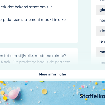
erk dat bekend staat om zijn
gl
werp dat een statement maakt in elke
ho
kle
le
ma
tot een stijlvolle, moderne ruimte?
d Rock
. Dit prachtige bad is de perfecte
me
indruk maken op iedereen die uw
ui
Meer informatie
aan
aa
Staffelk
ur die een modern, urban tintje geeft
bi