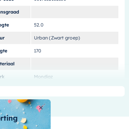
ansgraad
ogte
52.0
ur
Urban (Zwart groep)
ngte
170
teriaal
rk
Mondiaz
tvoering
Vrijstaand
tal-liters
190 L
ntal-personen
orting
nnenvorm