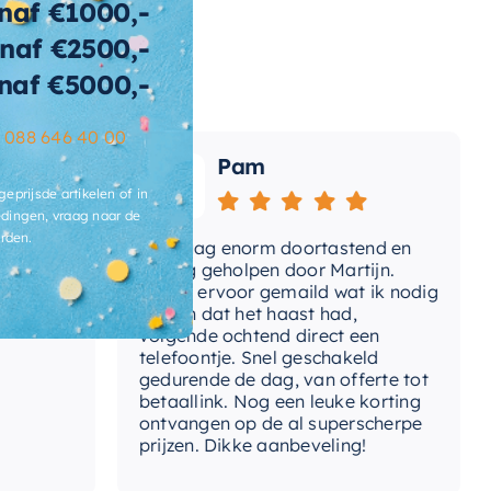
naf €1000,-
naf €2500,-
wicht
128 KG
naf €5000,-
t-afvoerplug
Ja
–
088 646 40 00
ats-
Pam
voergat
geprijsde artikelen of in
brieksgarantie
2 jaar
dingen, vraag naar de
rden.
Vandaag enorm doortastend en
Adv
lusief-sifon
Nee, los bij te bestellen
mdat
prettig geholpen door Martijn.
sup
Avond ervoor gemaild wat ik nodig
Gee
had en dat het haast had,
res
ibacterieel
Ja
volgende ochtend direct een
Wan
telefoontje. Snel geschakeld
ertijd
3-5 werkdagen
gaa
gedurende de dag, van offerte tot
betaallink. Nog een leuke korting
Top
ontvangen op de al superscherpe
prijzen. Dikke aanbeveling!