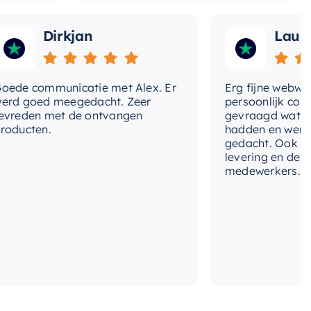
Dirkjan
Laura
 communicatie met Alex. Er
Erg fijne webwinkel,
goed meegedacht. Zeer
persoonlijk contact 
den met de ontvangen
gevraagd wat we nog
cten.
hadden en werd met
gedacht. Ook in de pr
levering en deskundi
medewerkers. Wij zij