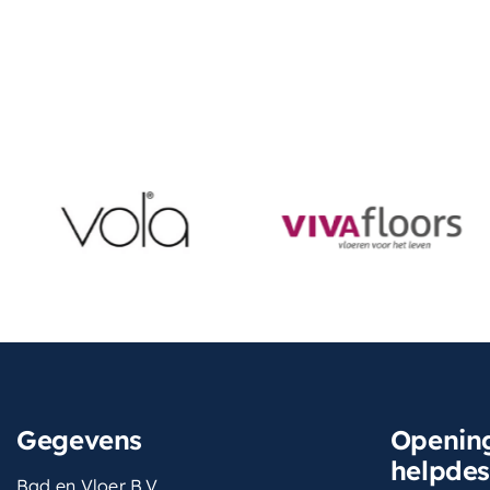
Gegevens
Opening
helpde
Bad en Vloer B.V.