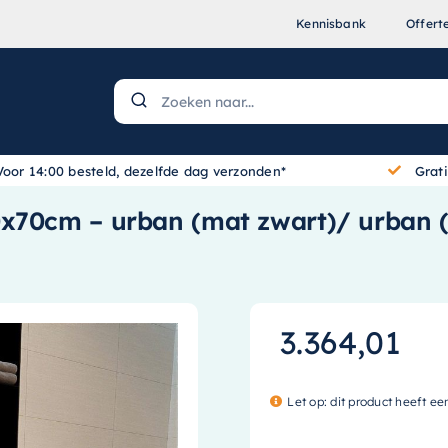
Kennisbank
Offert
Voor 14:00 besteld, dezelfde dag verzonden*
Grat
0x70cm – urban (mat zwart)/ urban 
3.364,01
Let op: dit product heeft ee