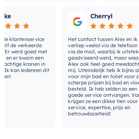
Cherryl
klantenservice
Het contact tussen Alex en ik
de verkeerde
verliep veelal via de telefoon en
 werd goed met
via de mail, waarbij ik uitstekend
 er kwam een
geadviseerd werd, maar waarbij
tige kranen in
Alex ook heel goed meedacht met
kan iedereen dit
mij. Uiteindelijk heb ik bijna alles
voor mijn bad en toilet voor zeer
scherpe prijzen bij bad en vloer
besteld. Ik heb zelden zo een
goede service ontvangen. Van mij
krijgen ze een dikke tien voor
service, expertise, prijs en
betrouwbaarheid!