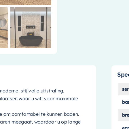
Spec
ser
erne, stijlvolle uitstraling.
 plaatsen waar u wilt voor maximale
ba
e om comfortabel te kunnen baden.
br
jaren meegaat, waardoor u op lange
ea