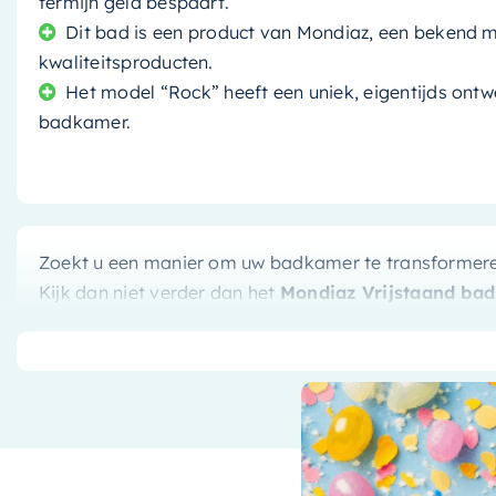
termijn geld bespaart.
Dit bad is een product van Mondiaz, een bekend m
kwaliteitsproducten.
Het model “Rock” heeft een uniek, eigentijds ont
badkamer.
Zoekt u een manier om uw badkamer te transformeren 
Kijk dan niet verder dan het
Mondiaz Vrijstaand ba
combinatie van stijl en functionaliteit, en zal zeker 
badkamer betreedt.
Stijlvolle, Moderne Afwerking
Het bad is afgewerkt in een prachtige,
matzwarte
kle