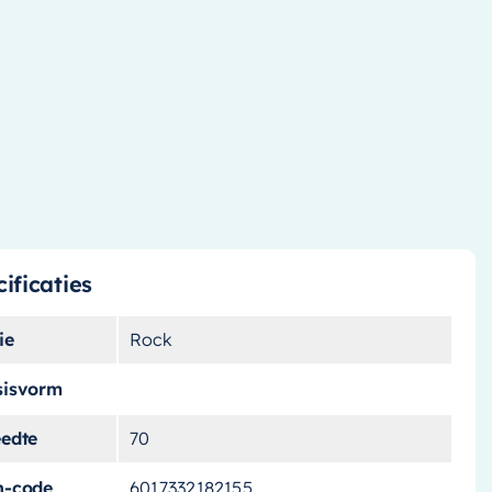
ificaties
ie
Rock
sisvorm
eedte
70
n-code
6017332182155