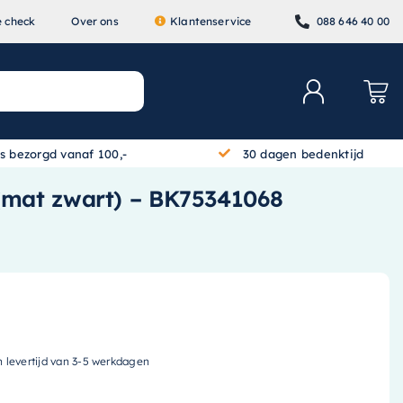
e check
Over ons
Klantenservice
088 646 40 00
is bezorgd vanaf 100,-
30 dagen bedenktijd
(mat zwart) – BK75341068
n levertijd van 3-5 werkdagen