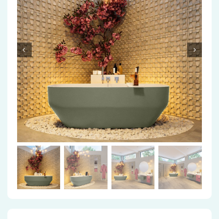
Accessoires
Installatiemateriaal
Klimaatbeheersing
PVC
Tegels