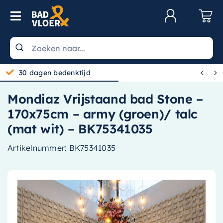
Skip to content
Toggle Navigation
Klantenservice
Wastafels


30 dagen bedenktijd
Toiletten
Mondiaz Vrijstaand bad Stone –
Spiegels
170x75cm – army (groen)/ talc
Kranen
(mat wit) – BK75341035
Douche
Artikelnummer:
BK75341035
Badkamermeubels
Baden
Radiatoren