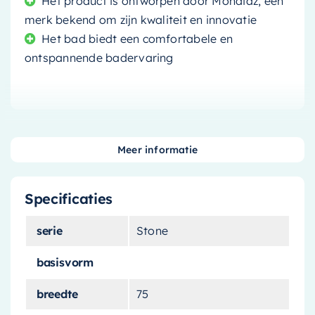
Het product is ontworpen door Mondiaz, een
merk bekend om zijn kwaliteit en innovatie
Het bad biedt een comfortabele en
ontspannende badervaring
Voeg Elegantie toe aan uw
Meer informatie
Badkamer met het
Mondiaz
Vrijstaand bad Stone
Specificaties
Transformeer uw badkamer in een luxe spa met
serie
Stone
het
Mondiaz Vrijstaand bad Stone
. Het
basisvorm
vrijstaande ontwerp geeft uw ruimte een modern
en minimalistisch tintje, terwijl de unieke
breedte
75
kleurencombinatie van legergroen en mat wit