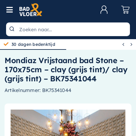
Skip to content
Toggle Navigation
Klantenservice
Wastafels


30 dagen bedenktijd
Toiletten
Mondiaz Vrijstaand bad Stone –
Spiegels
170x75cm – clay (grijs tint)/ clay
Kranen
(grijs tint) – BK75341044
Douche
Artikelnummer:
BK75341044
Badkamermeubels
Baden
Radiatoren