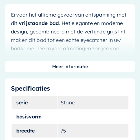
Ervaar het ultieme gevoel van ontspanning met
dit
vrijstaande bad
. Het elegante en moderne
design, gecombineerd met de verfijnde grijstint,
maken dit bad tot een echte eyecatcher in uw
badkamer. De royale afmetingen zorgen voor
een optimaal comfort, terwijl het duurzame
Stone
materiaal garant staat voor een lange
Meer informatie
levensduur.
Design en comfort in één
Specificaties
serie
Stone
Met zijn unieke clay grijstint en strakke lijnen,
brengt dit bad een vleugje elegantie en luxe in
basisvorm
elke badkamer. Het vrijstaande design maakt
breedte
75
het mogelijk om het bad op elke gewenste plek