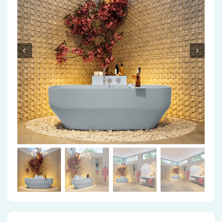
Accessoires
Installatiemateriaal
Klimaatbeheersing
PVC
Tegels