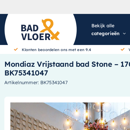
Skip to content
Bekijk alle
categorieën
Klanten beoordelen ons met een 9.4
Mondiaz Vrijstaand bad Stone – 170
BK75341047
Artikelnummer:
BK75341047