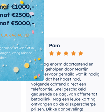
naf €1000,-
nnenvorm
naf €2500,-
wicht
128 KG
naf €5000,-
t-afvoerplug
Ja
–
088 646 40 00
ats-
Pam
voergat
geprijsde artikelen of in
dingen, vraag naar de
brieksgarantie
2 jaar
rden.
Vandaag enorm doortastend en
Ad
lusief-sifon
Nee, los bij te bestellen
mdat
prettig geholpen door Martijn.
su
Avond ervoor gemaild wat ik nodig
Gee
had en dat het haast had,
re
ibacterieel
Ja
volgende ochtend direct een
Wa
telefoontje. Snel geschakeld
ertijd
3-4 weken
gaa
gedurende de dag, van offerte tot
betaallink. Nog een leuke korting
Top
ontvangen op de al superscherpe
prijzen. Dikke aanbeveling!