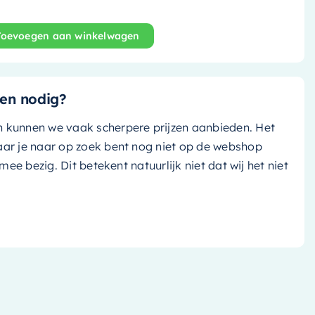
Toevoegen aan winkelwagen
and bad Stone - 170x75cm - dark grey (donker grijs)/ dark
en nodig?
n kunnen we vaak scherpere prijzen aanbieden. Het
aar je naar op zoek bent nog niet op de webshop
k mee bezig. Dit betekent natuurlijk niet dat wij het niet