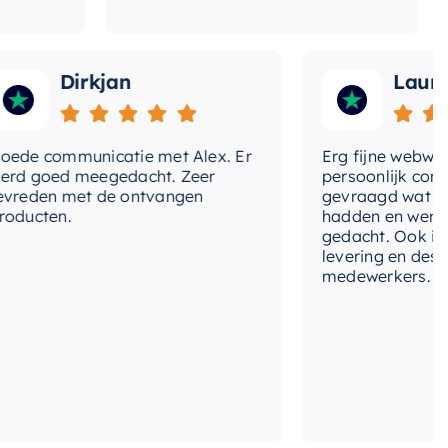
Dirkjan
Laura
 communicatie met Alex. Er
Erg fijne webwinkel
goed meegedacht. Zeer
persoonlijk contact 
den met de ontvangen
gevraagd wat we no
cten.
hadden en werd met
gedacht. Ook in de pr
levering en deskund
medewerkers. Wij zij