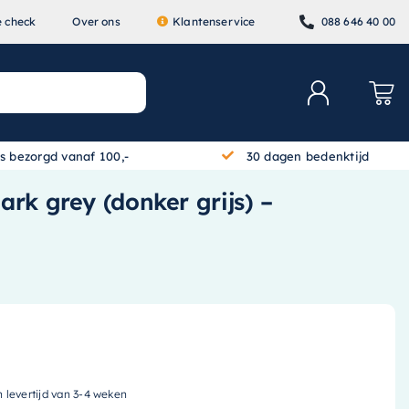
e check
Over ons
Klantenservice
088 646 40 00
is bezorgd vanaf 100,-
30 dagen bedenktijd
rk grey (donker grijs) –
n levertijd van 3-4 weken