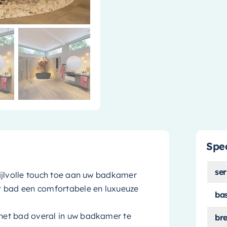
Spec
ser
ijlvolle touch toe aan uw badkamer
t bad een comfortabele en luxueuze
ba
et bad overal in uw badkamer te
br