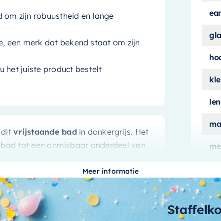
ea
d om zijn robuustheid en lange
gl
ie, een merk dat bekend staat om zijn
ho
 het juiste product bestelt
kle
le
ma
 dit
vrijstaande bad
in donkergrijs. Het
t bad tot een onmisbaar onderdeel van
me
ui
Meer informatie
fortabele badervaring
aan
Staffelk
 bekend staat om zijn duurzaamheid en
aa