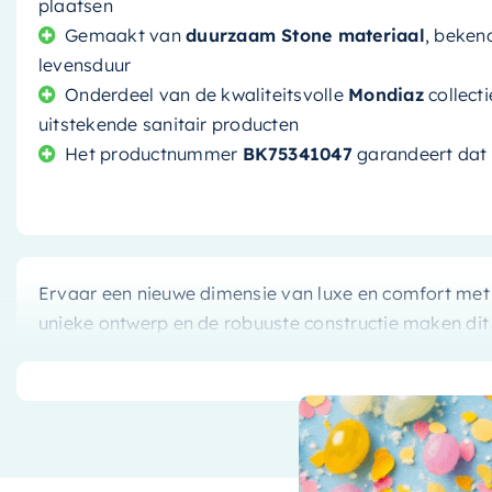
plaatsen
Gemaakt van
duurzaam Stone materiaal
, beken
levensduur
Onderdeel van de kwaliteitsvolle
Mondiaz
collect
uitstekende sanitair producten
Het productnummer
BK75341047
garandeert dat u
Ervaar een nieuwe dimensie van luxe en comfort met
unieke ontwerp en de robuuste constructie maken di
uw badkamer.
Een verbluffend stijlvolle en com
Het bad is vervaardigd uit
Stone
, een materiaal dat