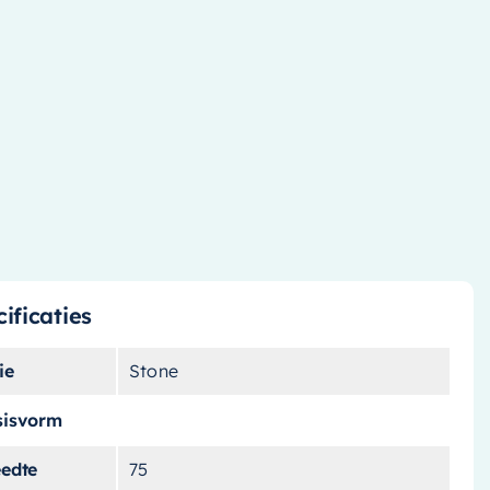
ificaties
ie
Stone
sisvorm
eedte
75