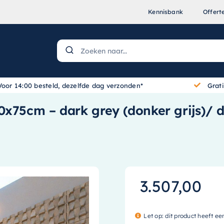
Kennisbank
Offert
Voor 14:00 besteld, dezelfde dag verzonden*
Grat
x75cm – dark grey (donker grijs)/ da
3.507,00
Let op: dit product heeft ee