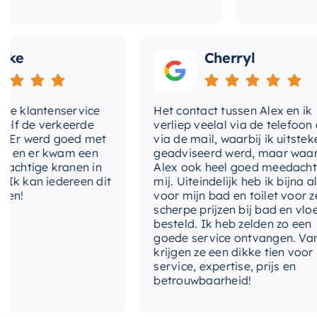
Cherryl
klantenservice
Het contact tussen Alex en ik
de verkeerde
verliep veelal via de telefoon en
 werd goed met
via de mail, waarbij ik uitstekend
 er kwam een
geadviseerd werd, maar waarbij
tige kranen in
Alex ook heel goed meedacht me
kan iedereen dit
mij. Uiteindelijk heb ik bijna alles
voor mijn bad en toilet voor zeer
scherpe prijzen bij bad en vloer
besteld. Ik heb zelden zo een
goede service ontvangen. Van mij
krijgen ze een dikke tien voor
service, expertise, prijs en
betrouwbaarheid!