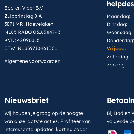
helpde
Bad en Vloer B.V.
Zuiderinslag 8 A
Maandag:
3871 MR, Hoevelaken
Dinsdag:
NL85 RABO 0318584743
Woensdag:
KVK: 42098016
Donderdag
BTW: NL869710461B01
Vrijdag:
Zaterdag:
Algemene voorwaarden
Zondag:
Nieuwsbrief
Betaal
Wij houden je graag op de hoogte
Bij Bad en V
van onze laatste acties. Profiteer van
volgende b
interessante updates, korting codes