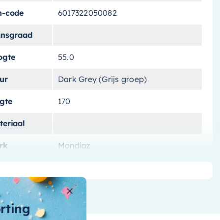
n-code
6017322050082
ansgraad
ogte
55.0
ur
Dark Grey (Grijs groep)
ngte
170
teriaal
rk
Mondiaz
tvoering
Vrijstaand
tal-liters
205 l
orting
ntal-personen