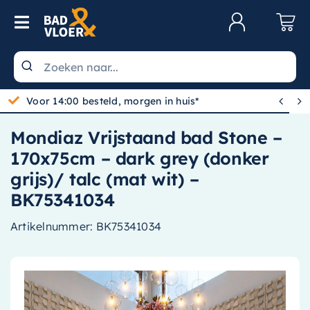
Skip to content
Toggle Navigation
Klantenservice
Wastafels


Gratis bezorgd vanaf 100,-
Toiletten
Mondiaz Vrijstaand bad Stone –
Spiegels
170x75cm – dark grey (donker
Kranen
grijs)/ talc (mat wit) –
BK75341034
Douche
Artikelnummer:
BK75341034
Badkamermeubels
Baden
Radiatoren