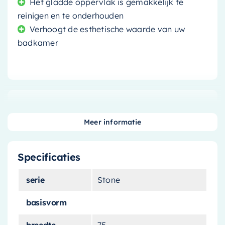
Het gladde oppervlak is gemakkelijk te
reinigen en te onderhouden
Verhoogt de esthetische waarde van uw
badkamer
Ontspan en verwen uzelf met het
luxueuze
vrijstaande bad
van topkwaliteit. Het
Meer informatie
combineert een modern design met de beste
materialen om u de ultieme badervaring te
Specificaties
bieden.
serie
Stone
Stijl en duurzaamheid
gecombineerd
basisvorm
breedte
75