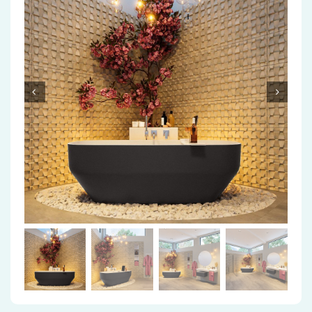
Accessoires
Installatiemateriaal
Klimaatbeheersing
PVC
Tegels