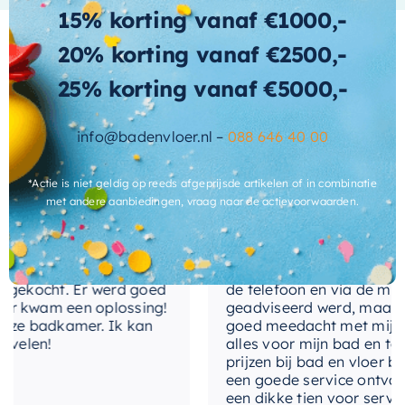
aantal-personen
eenvoudig in onderhoud. Kies voor kwaliteit,
15% korting vanaf €1000,-
comfort en stijl met dit prachtige vrijstaande
binnenvorm
20% korting vanaf €2500,-
bad.
gewicht
128 KG
25% korting vanaf €5000,-
Wat andere over ons zeggen
met-afvoerplug
Ja
info@badenvloer.nl –
088 646 40 00
plaats-
Cherryl
afvoergat
*Actie is niet geldig op reeds afgeprijsde artikelen of in combinatie
met andere aanbiedingen, vraag naar de actievoorwaarden.
fabrieksgarantie
2 jaar
inclusief-sifon
Nee, los bij te bestellen
service meegemaakt!
Het contact tussen Alex en ik
ekocht. Er werd goed
de telefoon en via de mail, w
antibacterieel
Ja
kwam een oplossing!
geadviseerd werd, maar waar
e badkamer. Ik kan
goed meedacht met mij. Uitei
elen!
alles voor mijn bad en toilet
levertijd
3-4 weken
prijzen bij bad en vloer beste
een goede service ontvangen.
een dikke tien voor service, e