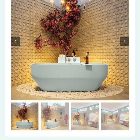
Accessoires
Installatiemateriaal
Klimaatbeheersing
PVC
Tegels