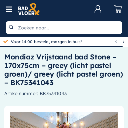
Skip to content
Toggle Navigation
Klantenservice
Wastafels


Gratis bezorgd vanaf 100,-
Toiletten
Mondiaz Vrijstaand bad Stone –
Spiegels
170x75cm – greey (licht pastel
Kranen
groen)/ greey (licht pastel groen)
– BK75341043
Douche
Artikelnummer:
BK75341043
Badkamermeubels
Baden
Radiatoren