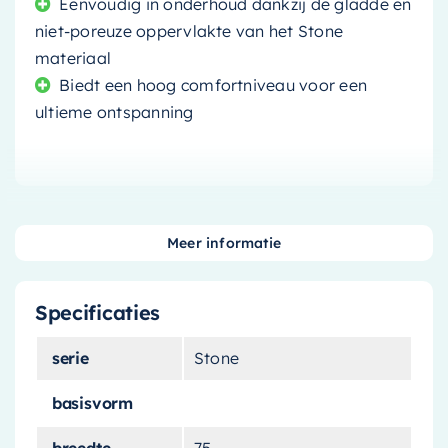
Eenvoudig in onderhoud dankzij de gladde en
niet-poreuze oppervlakte van het Stone
materiaal
Biedt een hoog comfortniveau voor een
ultieme ontspanning
Maak van uw badkamer een luxe spa met het
Meer informatie
vrijstaande bad
van topkwaliteit. Het stijlvolle
en tijdloze ontwerp in
licht pastel groen
brengt
Specificaties
een rustgevende en natuurlijke sfeer in uw
badkamer. Het bad is gemaakt van
Stone
, een
serie
Stone
duurzaam en slijtvast materiaal dat jarenlang
meegaat.
basisvorm
breedte
75