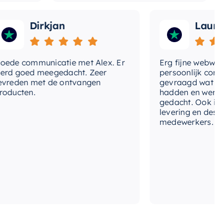
Dirkjan
Laura
communicatie met Alex. Er
Erg fijne webwinkel,
goed meegedacht. Zeer
persoonlijk contact g
en met de ontvangen
gevraagd wat we nog
ten.
hadden en werd met
gedacht. Ook in de pri
levering en deskundi
medewerkers. Wij zijn