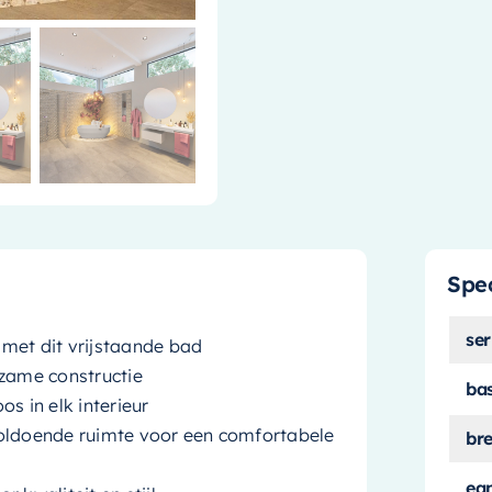
Spec
ser
met dit vrijstaande bad
rzame constructie
ba
os in elk interieur
voldoende ruimte voor een comfortabele
br
ea