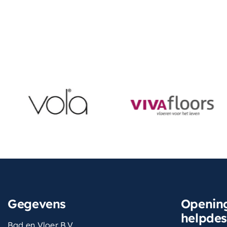
Gegevens
Opening
helpde
Bad en Vloer B.V.