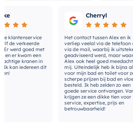
Cherryl
lantenservice
Het contact tussen Alex en ik
e verkeerde
verliep veelal via de telefoon en
 werd goed met
via de mail, waarbij ik uitstekend
 er kwam een
geadviseerd werd, maar waarbij
tige kranen in
Alex ook heel goed meedacht met
an iedereen dit
mij. Uiteindelijk heb ik bijna alles
voor mijn bad en toilet voor zeer
scherpe prijzen bij bad en vloer
besteld. Ik heb zelden zo een
goede service ontvangen. Van mij
krijgen ze een dikke tien voor
service, expertise, prijs en
betrouwbaarheid!