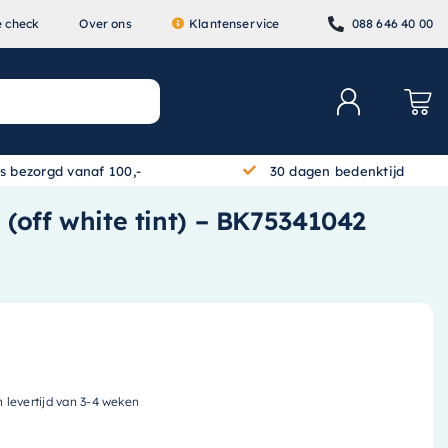
e check
Over ons
Klantenservice
088 646 40 00
is bezorgd vanaf 100,-
30 dagen bedenktijd
 (off white tint) – BK75341042
n levertijd van 3-4 weken