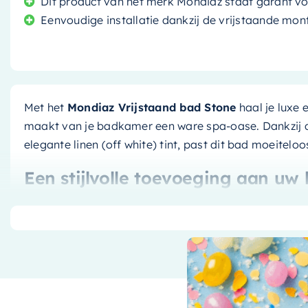
Dit product van het merk Mondiaz staat garant voor
Eenvoudige installatie dankzij de vrijstaande m
Met het
Mondiaz Vrijstaand bad Stone
haal je luxe e
maakt van je badkamer een ware spa-oase. Dankzij 
elegante linen (off white) tint, past dit bad moeiteloo
Een stijlvolle toevoeging aan u
Het
Mondiaz Vrijstaand bad Stone
is ontworpen met 
(off white) tint is perfect voor wie houdt van een rusti
zorgvuldig afgewerkt en heeft een glad oppervlak dat
vrijstaande ontwerp maakt het mogelijk om het bad te
badkamer, voor een flexibele indeling.