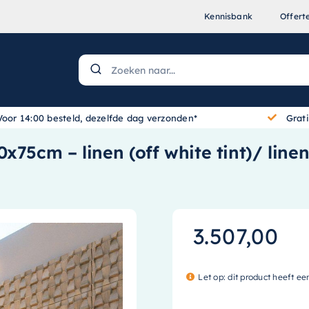
Kennisbank
Offert
Voor 14:00 besteld, dezelfde dag verzonden*
Grat
75cm – linen (off white tint)/ linen
3.507,00
Let op: dit product heeft ee