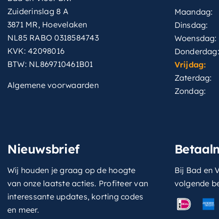
Zuiderinslag 8 A
Maandag:
3871 MR, Hoevelaken
Dinsdag:
NL85 RABO 0318584743
Woensdag:
KVK: 42098016
Donderdag
BTW: NL869710461B01
Vrijdag:
Zaterdag:
Algemene voorwaarden
Zondag:
Nieuwsbrief
Betaal
Wij houden je graag op de hoogte
Bij Bad en V
van onze laatste acties. Profiteer van
volgende b
interessante updates, korting codes
en meer.