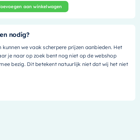
Toevoegen aan winkelwagen
nd bad Stone - 170x75cm - linen (off white tint)/ linen (of
en nodig?
n kunnen we vaak scherpere prijzen aanbieden. Het
aar je naar op zoek bent nog niet op de webshop
k mee bezig. Dit betekent natuurlijk niet dat wij het niet