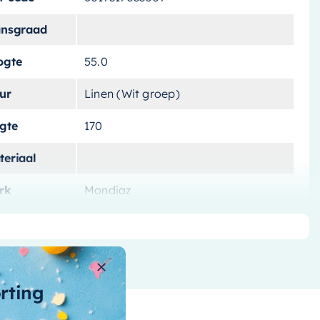
ansgraad
ogte
55.0
ur
Linen (Wit groep)
ngte
170
teriaal
rk
Mondiaz
tvoering
Vrijstaand
tal-liters
205 l
ntal-personen
orting
nnenvorm