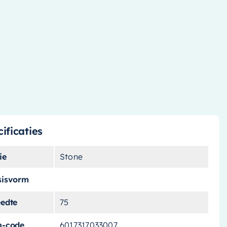
ificaties
ie
Stone
sisvorm
eedte
75
n-code
6017317033007