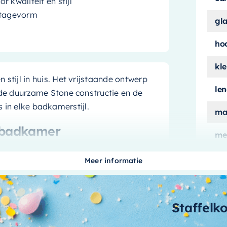
 kwaliteit en stijl
ontagevorm
gl
ho
kle
n stijl in huis. Het vrijstaande ontwerp
le
de duurzame Stone constructie en de
s in elke badkamerstijl.
ma
w badkamer
me
ui
aandacht voor detail. De subtiele linen
Meer informatie
ge, neutrale uitstraling. Het bad is
aan
 gemakkelijk te reinigen is. Het
 plaatsen waar je maar wilt in je
aa
Staffelk
bi