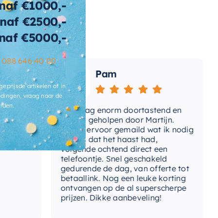
naf €1000,-
naf €2500,-
wicht
128 KG
naf €5000,-
t-afvoerplug
Ja
–
088 646 40 00
ats-
Pam
voergat
geprijsde artikelen of in
brieksgarantie
2 jaar
dingen, vraag naar de
rden.
Vandaag enorm doortastend en
Adv
lusief-sifon
Nee, los bij te bestellen
dat
prettig geholpen door Martijn.
sup
Avond ervoor gemaild wat ik nodig
Gee
had en dat het haast had,
res
ibacterieel
Ja
volgende ochtend direct een
Wan
telefoontje. Snel geschakeld
ertijd
3-4 weken
gaa
gedurende de dag, van offerte tot
betaallink. Nog een leuke korting
Top
ontvangen op de al superscherpe
prijzen. Dikke aanbeveling!