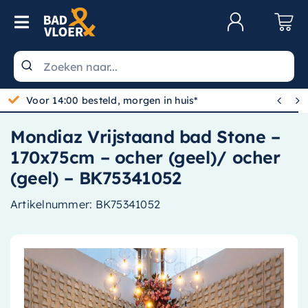
Skip to content
Toggle Navigation
Klantenservice
Wastafels


Gratis bezorgd vanaf 100,-
Toiletten
Mondiaz Vrijstaand bad Stone –
Spiegels
170x75cm – ocher (geel)/ ocher
Kranen
(geel) – BK75341052
Douche
Artikelnummer:
BK75341052
Badkamermeubels
Baden
Radiatoren