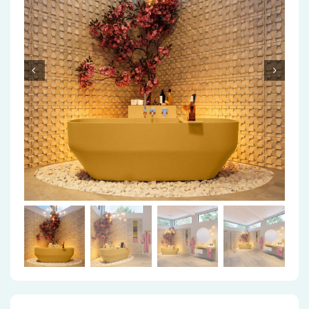
Accessoires
Installatiemateriaal
Klimaatbeheersing
PVC
Tegels