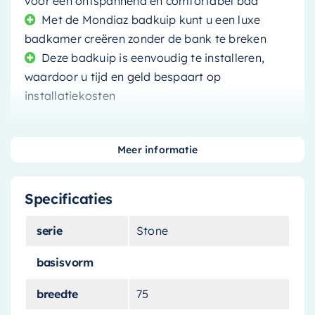
voor een ontspannend en comfortabel bad
Met de Mondiaz badkuip kunt u een luxe
badkamer creëren zonder de bank te breken
Deze badkuip is eenvoudig te installeren,
waardoor u tijd en geld bespaart op
installatiekosten
Meer informatie
Transformeer uw badkamer in een oase van rust
Specificaties
met de
Mondiaz vrijstaande badkuip
. Dit
unieke bad combineert stijl en functionaliteit om
serie
Stone
u een luxueuze badervaring te bieden. Of u nu
een nieuwe badkamer bouwt of uw huidige
basisvorm
ruimte een make-over geeft, dit bad is de
breedte
75
perfecte keuze.