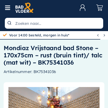
Skip to content
Toggle Navigation
Klantenservice
Wastafels


Gratis bezorgd vanaf 100,-
Toiletten
Mondiaz Vrijstaand bad Stone –
Spiegels
170x75cm – rust (bruin tint)/ talc
Kranen
(mat wit) – BK75341036
Douche
Artikelnummer:
BK75341036
Badkamermeubels
Baden
Radiatoren