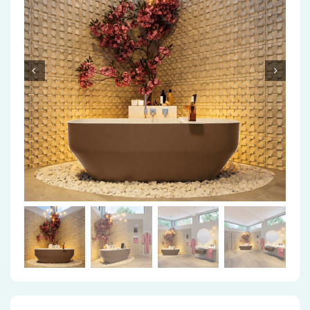
Accessoires
Installatiemateriaal
Klimaatbeheersing
PVC
Tegels