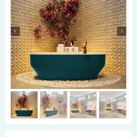
Accessoires
Installatiemateriaal
Klimaatbeheersing
PVC
Tegels