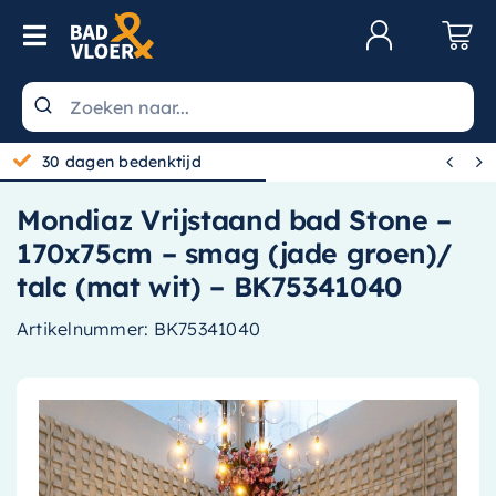
Skip to content
Toggle Navigation
Klantenservice
Wastafels


30 dagen bedenktijd
Toiletten
Mondiaz Vrijstaand bad Stone –
Spiegels
170x75cm – smag (jade groen)/
Kranen
talc (mat wit) – BK75341040
Douche
Artikelnummer:
BK75341040
Badkamermeubels
Baden
Radiatoren