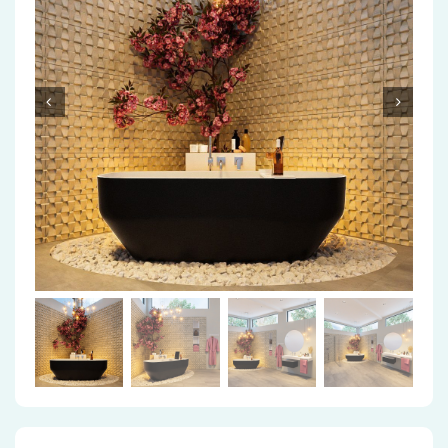
Accessoires
Installatiemateriaal
Klimaatbeheersing
PVC
Tegels