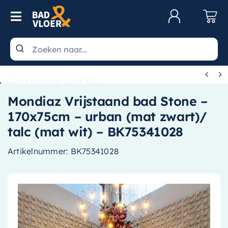
Skip to content
Toggle Navigation
Klantenservice
Wastafels


Gratis bezorgd vanaf 100,-
Toiletten
Mondiaz Vrijstaand bad Stone –
Spiegels
170x75cm – urban (mat zwart)/
Kranen
talc (mat wit) – BK75341028
Douche
Artikelnummer:
BK75341028
Badkamermeubels
Baden
Radiatoren