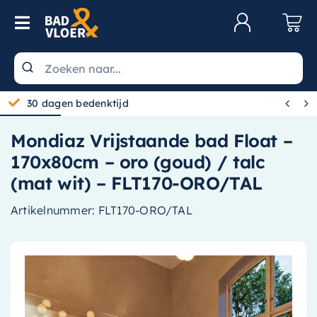
Skip to content
Toggle Navigation
Klantenservice
Wastafels


30 dagen bedenktijd
Toiletten
Mondiaz Vrijstaande bad Float –
Spiegels
170x80cm – oro (goud) / talc
Kranen
(mat wit) – FLT170-ORO/TAL
Douche
Artikelnummer:
FLT170-ORO/TAL
Badkamermeubels
Baden
Radiatoren