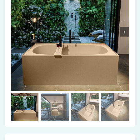
Accessoires
Installatiemateriaal
Klimaatbeheersing
PVC
Tegels