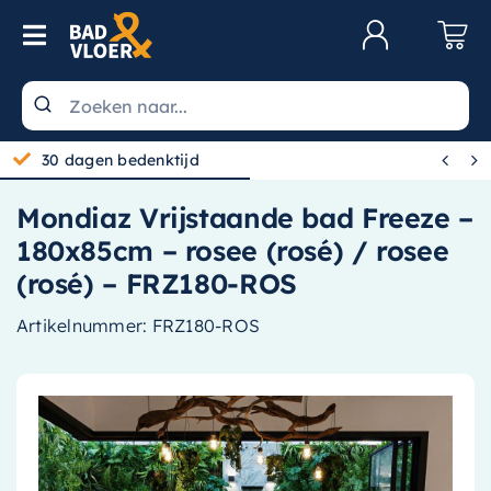
Skip to content
Toggle Navigation
Klantenservice
Wastafels


30 dagen bedenktijd
Toiletten
Mondiaz Vrijstaande bad Freeze –
Spiegels
180x85cm – rosee (rosé) / rosee
Kranen
(rosé) – FRZ180-ROS
Douche
Artikelnummer:
FRZ180-ROS
Badkamermeubels
Baden
Radiatoren